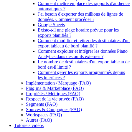
Comment mettre en place des rapports d'audience
automatiques ?
J'ai besoin d'exporter des millions de lignes de
données. Comment procéder ?
Google Sheets
Existe-t-il une plage horaire prévue pour les
exports planifiés ?
Comment modifier et retirer des destinataires d'un
export tableau de bord planifié ?
Comment exploiter et intégrer les données Piano
Analytics dans des outils externes ?
Le nombre de destinataires d'un export tableau de
bord est-il limité ?
Comment gérer les exports programmés depuis
les interfaces ?
Implémentation / Marquage (FAQ)
Plug-ins & Marketplace (FAQ)
Propriétés / Métriques (FAQ)
Respect de la vie privée (FAQ)
Segments (FAQ)
Sources & Campagnes (FAQ)
Workspaces (FAQ)
Autres (FAQ)
Tutoriels vidéos