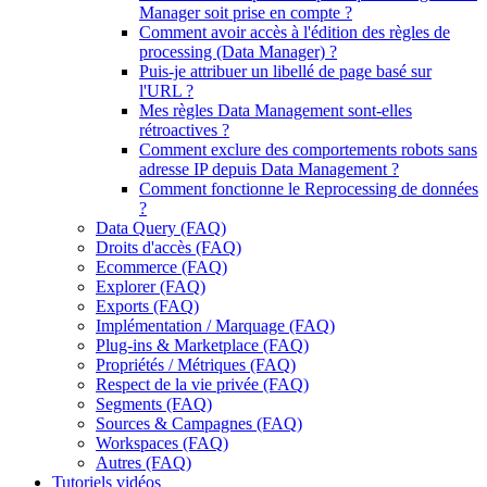
Manager soit prise en compte ?
Comment avoir accès à l'édition des règles de
processing (Data Manager) ?
Puis-je attribuer un libellé de page basé sur
l'URL ?
Mes règles Data Management sont-elles
rétroactives ?
Comment exclure des comportements robots sans
adresse IP depuis Data Management ?
Comment fonctionne le Reprocessing de données
?
Data Query (FAQ)
Droits d'accès (FAQ)
Ecommerce (FAQ)
Explorer (FAQ)
Exports (FAQ)
Implémentation / Marquage (FAQ)
Plug-ins & Marketplace (FAQ)
Propriétés / Métriques (FAQ)
Respect de la vie privée (FAQ)
Segments (FAQ)
Sources & Campagnes (FAQ)
Workspaces (FAQ)
Autres (FAQ)
Tutoriels vidéos