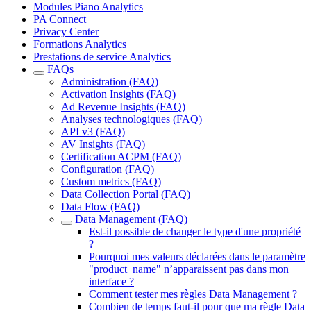
Modules Piano Analytics
PA Connect
Privacy Center
Formations Analytics
Prestations de service Analytics
FAQs
Administration (FAQ)
Activation Insights (FAQ)
Ad Revenue Insights (FAQ)
Analyses technologiques (FAQ)
API v3 (FAQ)
AV Insights (FAQ)
Certification ACPM (FAQ)
Configuration (FAQ)
Custom metrics (FAQ)
Data Collection Portal (FAQ)
Data Flow (FAQ)
Data Management (FAQ)
Est-il possible de changer le type d'une propriété
?
Pourquoi mes valeurs déclarées dans le paramètre
"product_name" n’apparaissent pas dans mon
interface ?
Comment tester mes règles Data Management ?
Combien de temps faut-il pour que ma règle Data