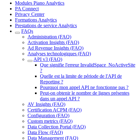
Modules Piano Analytics
PA Connect
Privacy Center
Formations Analytics
Prestations de service Analytics
FAQs
Administration (FAQ)
Activation Insights (FAQ)
Ad Revenue Insights (FAQ)
Analyses technologiques (FAQ)
API v3 (FAQ)
Que signifie l'erreur InvalidSpace_NoActiveSite
?
Quelle est la limite de période de l'API de
Reporting ?
Pourquoi mon appel API ne fonctionne pas ?
Peut-on obtenir le nombre de lignes présentes
dans un appel API ?
AV Insights (FAQ)
Certification ACPM (FAQ)
Configuration (FAQ)
Custom metrics (FAQ)
Data Collection Portal (FAQ)
Data Flow (FAQ)
Data Management (FAQ)