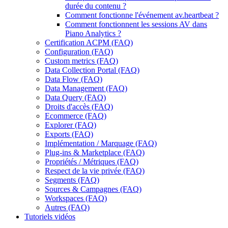
durée du contenu ?
Comment fonctionne l'événement av.heartbeat ?
Comment fonctionnent les sessions AV dans
Piano Analytics ?
Certification ACPM (FAQ)
Configuration (FAQ)
Custom metrics (FAQ)
Data Collection Portal (FAQ)
Data Flow (FAQ)
Data Management (FAQ)
Data Query (FAQ)
Droits d'accès (FAQ)
Ecommerce (FAQ)
Explorer (FAQ)
Exports (FAQ)
Implémentation / Marquage (FAQ)
Plug-ins & Marketplace (FAQ)
Propriétés / Métriques (FAQ)
Respect de la vie privée (FAQ)
Segments (FAQ)
Sources & Campagnes (FAQ)
Workspaces (FAQ)
Autres (FAQ)
Tutoriels vidéos