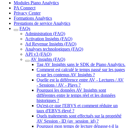
Modules Piano Analytics
PA Connect
Privacy Center
Formations Analytics
Prestations de service Analytics
FAQs
Administration (FAQ)
Activation Insights (FAQ)
Ad Revenue Insights (FAQ)
Analyses technologiques (FAQ)
API v3 (FAQ)
AV Insights (FAQ)
Tag AV Insights sans le SDK de Piano Analytics.
Comment est calculé le temps passé sur les pages
et sur les contenus AV Insights ?
Quelle est la différence entre AV - Lectures / AV
- Sessions / AV - Plays ?
Pourquoi les données AV Insights sont
différentes entre le temps réel et les données
historiques ?
Qu'est-ce que l'EBVS et comment réduire un
taux d'EBVS élevé ?
Quels traitements sont effectués sur la propriété
AV Session - ID (av_session_id) ?
Pourquoi mon temps de lecture dépasse-t-il la