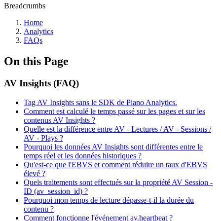
Breadcrumbs
Home
Analytics
FAQs
On this Page
AV Insights (FAQ)
Tag AV Insights sans le SDK de Piano Analytics.
Comment est calculé le temps passé sur les pages et sur les
contenus AV Insights ?
Quelle est la différence entre AV - Lectures / AV - Sessions /
AV - Plays ?
Pourquoi les données AV Insights sont différentes entre le
temps réel et les données historiques ?
Qu'est-ce que l'EBVS et comment réduire un taux d'EBVS
élevé ?
Quels traitements sont effectués sur la propriété AV Session -
ID (av_session_id) ?
Pourquoi mon temps de lecture dépasse-t-il la durée du
contenu ?
Comment fonctionne l'événement av.heartbeat ?