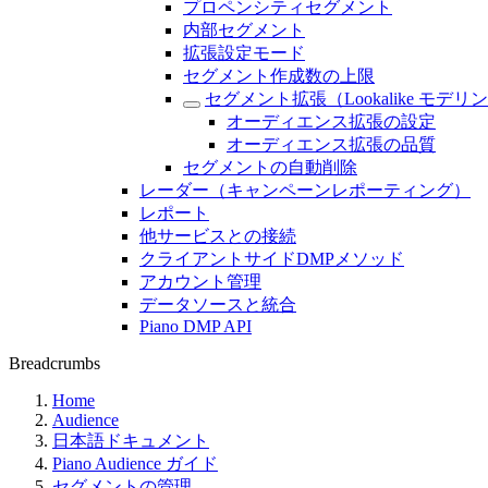
プロペンシティセグメント
内部セグメント
拡張設定モード
セグメント作成数の上限
セグメント拡張（Lookalike モデリ
オーディエンス拡張の設定
オーディエンス拡張の品質
セグメントの自動削除
レーダー（キャンペーンレポーティング）
レポート
他サービスとの接続
クライアントサイドDMPメソッド
アカウント管理
データソースと統合
Piano DMP API
Breadcrumbs
Home
Audience
日本語ドキュメント
Piano Audience ガイド
セグメントの管理