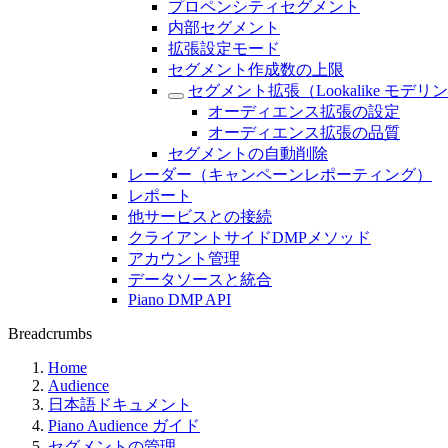
プロペンシティセグメント
内部セグメント
拡張設定モード
セグメント作成数の上限
セグメント拡張（Lookalike モデリ
オーディエンス拡張の設定
オーディエンス拡張の品質
セグメントの自動削除
レーダー（キャンペーンレポーティング）
レポート
他サービスとの接続
クライアントサイドDMPメソッド
アカウント管理
データソースと統合
Piano DMP API
Breadcrumbs
Home
Audience
日本語ドキュメント
Piano Audience ガイド
セグメントの管理