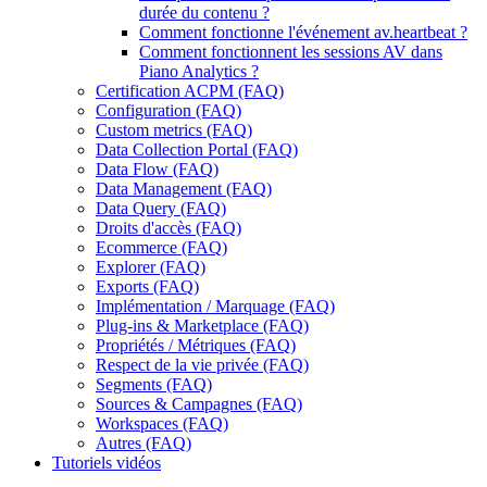
durée du contenu ?
Comment fonctionne l'événement av.heartbeat ?
Comment fonctionnent les sessions AV dans
Piano Analytics ?
Certification ACPM (FAQ)
Configuration (FAQ)
Custom metrics (FAQ)
Data Collection Portal (FAQ)
Data Flow (FAQ)
Data Management (FAQ)
Data Query (FAQ)
Droits d'accès (FAQ)
Ecommerce (FAQ)
Explorer (FAQ)
Exports (FAQ)
Implémentation / Marquage (FAQ)
Plug-ins & Marketplace (FAQ)
Propriétés / Métriques (FAQ)
Respect de la vie privée (FAQ)
Segments (FAQ)
Sources & Campagnes (FAQ)
Workspaces (FAQ)
Autres (FAQ)
Tutoriels vidéos