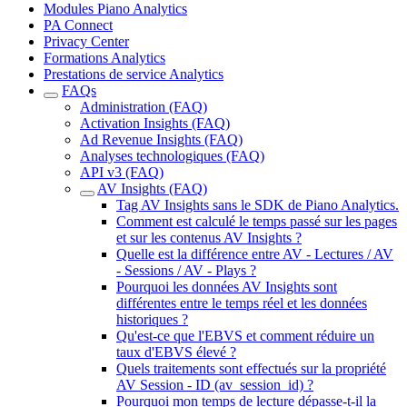
Modules Piano Analytics
PA Connect
Privacy Center
Formations Analytics
Prestations de service Analytics
FAQs
Administration (FAQ)
Activation Insights (FAQ)
Ad Revenue Insights (FAQ)
Analyses technologiques (FAQ)
API v3 (FAQ)
AV Insights (FAQ)
Tag AV Insights sans le SDK de Piano Analytics.
Comment est calculé le temps passé sur les pages
et sur les contenus AV Insights ?
Quelle est la différence entre AV - Lectures / AV
- Sessions / AV - Plays ?
Pourquoi les données AV Insights sont
différentes entre le temps réel et les données
historiques ?
Qu'est-ce que l'EBVS et comment réduire un
taux d'EBVS élevé ?
Quels traitements sont effectués sur la propriété
AV Session - ID (av_session_id) ?
Pourquoi mon temps de lecture dépasse-t-il la