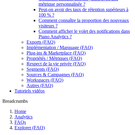
métrique personnalisée ?
Peut-on avoir des taux de rétention supérieurs à
100 % ?
Comment connaître la proportion des nouveaux
visiteurs ?
Comment afficher le volet des notifications dans
Piano Analytics ?
Exports (FAQ)
Implémentation / Marquage (FAQ)
Plug-ins & Marketplace (FAQ)
Propriétés / Métriques (FAQ)
Respect de la vie privée (FAQ)
Segments (FAQ)
Sources & Campagnes (FAQ)
Workspaces (FAQ)
Autres (FAQ)
Tutoriels vidéos
Breadcrumbs
Home
Analytics
FAQs
Explorer (FAQ)