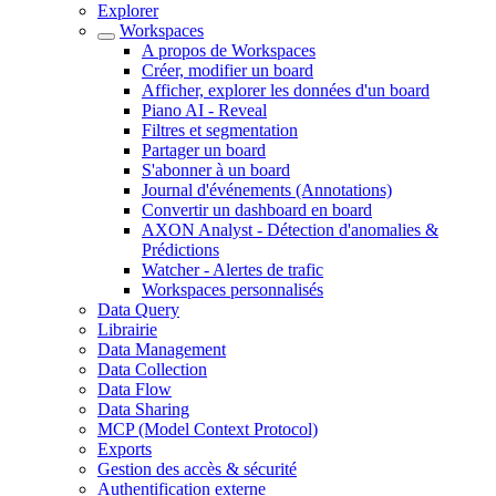
Explorer
Workspaces
A propos de Workspaces
Créer, modifier un board
Afficher, explorer les données d'un board
Piano AI - Reveal
Filtres et segmentation
Partager un board
S'abonner à un board
Journal d'événements (Annotations)
Convertir un dashboard en board
AXON Analyst - Détection d'anomalies &
Prédictions
Watcher - Alertes de trafic
Workspaces personnalisés
Data Query
Librairie
Data Management
Data Collection
Data Flow
Data Sharing
MCP (Model Context Protocol)
Exports
Gestion des accès & sécurité
Authentification externe