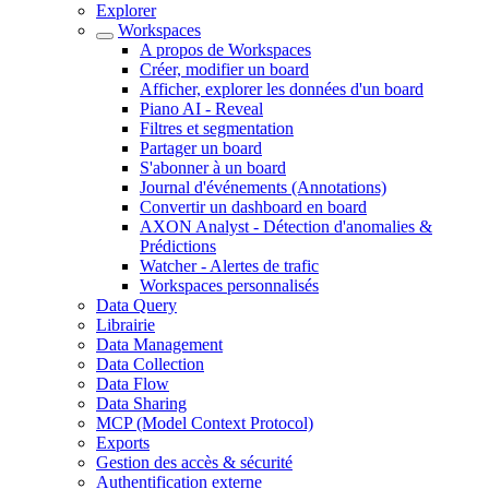
Explorer
Workspaces
A propos de Workspaces
Créer, modifier un board
Afficher, explorer les données d'un board
Piano AI - Reveal
Filtres et segmentation
Partager un board
S'abonner à un board
Journal d'événements (Annotations)
Convertir un dashboard en board
AXON Analyst - Détection d'anomalies &
Prédictions
Watcher - Alertes de trafic
Workspaces personnalisés
Data Query
Librairie
Data Management
Data Collection
Data Flow
Data Sharing
MCP (Model Context Protocol)
Exports
Gestion des accès & sécurité
Authentification externe