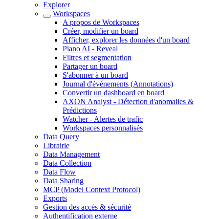
Explorer
Workspaces
A propos de Workspaces
Créer, modifier un board
Afficher, explorer les données d'un board
Piano AI - Reveal
Filtres et segmentation
Partager un board
S'abonner à un board
Journal d'événements (Annotations)
Convertir un dashboard en board
AXON Analyst - Détection d'anomalies &
Prédictions
Watcher - Alertes de trafic
Workspaces personnalisés
Data Query
Librairie
Data Management
Data Collection
Data Flow
Data Sharing
MCP (Model Context Protocol)
Exports
Gestion des accès & sécurité
Authentification externe