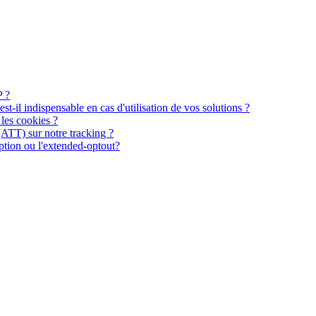
P ?
t-il indispensable en cas d'utilisation de vos solutions ?
les cookies ?
(ATT) sur notre tracking ?
mption ou l'extended-optout?