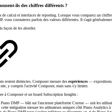
ent-ils des chiffres différents ?
s de calcul et interfaces de reporting. Lorsque vous comparez un chiff
, vous constaterez parfois des valeurs différentes. Il s'agit généraleme
la façon de les aborder.
is restent distinctes. Composer mesure des
expériences
— expositions,
site, y compris l'activité Composer, mais sans s'y limiter.
pre à Composer et un board Subscription Insights :
. Piano DMP — bâti sur l'ancienne plateforme Cxense — suit les utilisat
cette intégration mesure les utilisateurs uniques côté Piano Analytics à 
de Piano DMP peut s'avérer inférieur au décompte
de Piano Ana