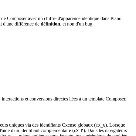
re de Composer avec un chiffre d'apparence identique dans Piano
nt d'une différence de
définition
, et non d'un bug.
 interactions et conversions directes liées à un template Composer.
eurs uniques via des identifiants Cxense globaux (
). Lorsque
cX_G
l'aide d'un identifiant complémentaire (
). Dans les navigateurs
cX_P
lytics — même audience sous-jacente, mais périmètres de cookies