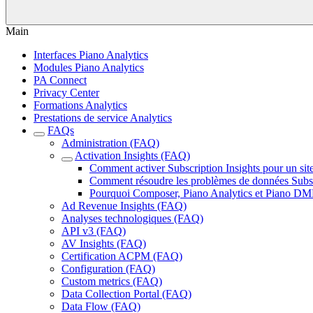
Main
Interfaces Piano Analytics
Modules Piano Analytics
PA Connect
Privacy Center
Formations Analytics
Prestations de service Analytics
FAQs
Administration (FAQ)
Activation Insights (FAQ)
Comment activer Subscription Insights pour un sit
Comment résoudre les problèmes de données Subscr
Pourquoi Composer, Piano Analytics et Piano DMP d
Ad Revenue Insights (FAQ)
Analyses technologiques (FAQ)
API v3 (FAQ)
AV Insights (FAQ)
Certification ACPM (FAQ)
Configuration (FAQ)
Custom metrics (FAQ)
Data Collection Portal (FAQ)
Data Flow (FAQ)