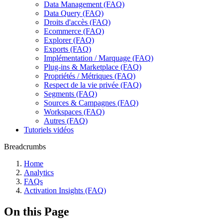
Data Management (FAQ)
Data Query (FAQ)
Droits d'accès (FAQ)
Ecommerce (FAQ)
Explorer (FAQ)
Exports (FAQ)
Implémentation / Marquage (FAQ)
Plug-ins & Marketplace (FAQ)
Propriétés / Métriques (FAQ)
Respect de la vie privée (FAQ)
Segments (FAQ)
Sources & Campagnes (FAQ)
Workspaces (FAQ)
Autres (FAQ)
Tutoriels vidéos
Breadcrumbs
Home
Analytics
FAQs
Activation Insights (FAQ)
On this Page