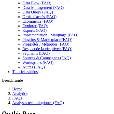
Data Flow (FAQ)
Data Management (FAQ)
Data Query (FAQ)
Droits d'accès (FAQ)
Ecommerce (FAQ)
Explorer (FAQ)
Exports (FAQ)
Implémentation / Marquage (FAQ)
Plug-ins & Marketplace (FAQ)
Propriétés / Métriques (FAQ)
Respect de la vie privée (FAQ)
Segments (FAQ)
Sources & Campagnes (FAQ)
Workspaces (FAQ)
Autres (FAQ)
Tutoriels vidéos
Breadcrumbs
Home
Analytics
FAQs
Analyses technologiques (FAQ)
On this Page