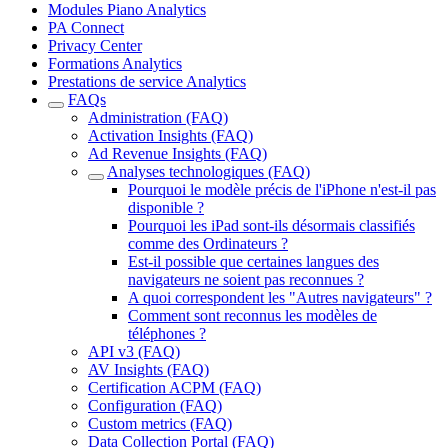
Modules Piano Analytics
PA Connect
Privacy Center
Formations Analytics
Prestations de service Analytics
FAQs
Administration (FAQ)
Activation Insights (FAQ)
Ad Revenue Insights (FAQ)
Analyses technologiques (FAQ)
Pourquoi le modèle précis de l'iPhone n'est-il pas
disponible ?
Pourquoi les iPad sont-ils désormais classifiés
comme des Ordinateurs ?
Est-il possible que certaines langues des
navigateurs ne soient pas reconnues ?
A quoi correspondent les "Autres navigateurs" ?
Comment sont reconnus les modèles de
téléphones ?
API v3 (FAQ)
AV Insights (FAQ)
Certification ACPM (FAQ)
Configuration (FAQ)
Custom metrics (FAQ)
Data Collection Portal (FAQ)