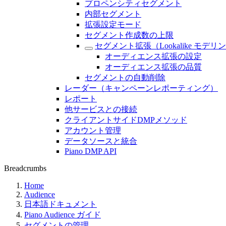
プロペンシティセグメント
内部セグメント
拡張設定モード
セグメント作成数の上限
セグメント拡張（Lookalike モデリ
オーディエンス拡張の設定
オーディエンス拡張の品質
セグメントの自動削除
レーダー（キャンペーンレポーティング）
レポート
他サービスとの接続
クライアントサイドDMPメソッド
アカウント管理
データソースと統合
Piano DMP API
Breadcrumbs
Home
Audience
日本語ドキュメント
Piano Audience ガイド
セグメントの管理