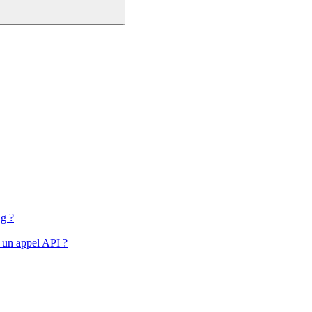
ng ?
s un appel API ?