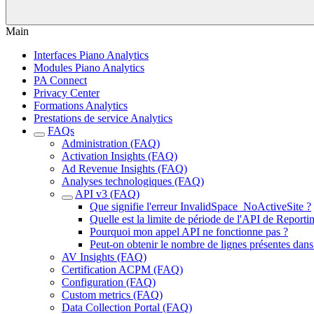
Main
Interfaces Piano Analytics
Modules Piano Analytics
PA Connect
Privacy Center
Formations Analytics
Prestations de service Analytics
FAQs
Administration (FAQ)
Activation Insights (FAQ)
Ad Revenue Insights (FAQ)
Analyses technologiques (FAQ)
API v3 (FAQ)
Que signifie l'erreur InvalidSpace_NoActiveSite ?
Quelle est la limite de période de l'API de Reporti
Pourquoi mon appel API ne fonctionne pas ?
Peut-on obtenir le nombre de lignes présentes dan
AV Insights (FAQ)
Certification ACPM (FAQ)
Configuration (FAQ)
Custom metrics (FAQ)
Data Collection Portal (FAQ)