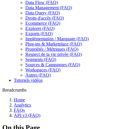
Data Flow (FAQ)
Data Management (FAQ)
Data Query (FAQ)
Droits d'accès (FAQ)
Ecommerce (FAQ)
Explorer (FAQ)
Exports (FAQ)
Implémentation / Marquage (FAQ)
Plug-ins & Marketplace (FAQ)
Propriétés / Métriques (FAQ)
Respect de la vie privée (FAQ)
Segments (FAQ)
Sources & Campagnes (FAQ)
Workspaces (FAQ)
Autres (FAQ)
Tutoriels vidéos
Breadcrumbs
Home
Analytics
FAQs
API v3 (FAQ)
On this Page