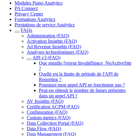
Modules Piano Analytics
PA Connect
Privacy Center
Formations Analytics
Prestations de service Analytics
FAQs
Administration (FAQ)
Activation Insights (FAQ)
Ad Revenue Insights (FAQ)
Analyses technologiques (FAQ)
API v3 (FAQ)
Que signifie l'erreur InvalidSpace_NoActiveSite
?
Quelle est la limite de période de l'API de
Reporting ?
Pourquoi mon appel API ne fonctionne pas ?
Peut-on obtenir le nombre de lignes présentes
dans un appel API ?
AV Insights (FAQ)
Certification ACPM (FAQ)
Configuration (FAQ)
Custom metrics (FAQ)
Data Collection Portal (FAQ)
Data Flow (FAQ)
Data Management (FAQ)