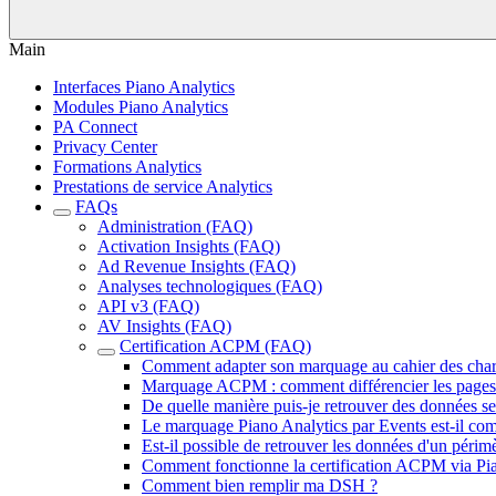
Main
Interfaces Piano Analytics
Modules Piano Analytics
PA Connect
Privacy Center
Formations Analytics
Prestations de service Analytics
FAQs
Administration (FAQ)
Activation Insights (FAQ)
Ad Revenue Insights (FAQ)
Analyses technologiques (FAQ)
API v3 (FAQ)
AV Insights (FAQ)
Certification ACPM (FAQ)
Comment adapter son marquage au cahier des ch
Marquage ACPM : comment différencier les page
De quelle manière puis-je retrouver des données s
Le marquage Piano Analytics par Events est-il co
Est-il possible de retrouver les données d'un pé
Comment fonctionne la certification ACPM via Pia
Comment bien remplir ma DSH ?