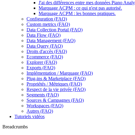
J'ai des différences entre mes données Piano Anal
Marquage ACPM : ce qui n'est pas autorisé.
Marquage ACPM : les bonnes pratiques.
Configuration (FAQ)
Custom metrics (FAQ)
Data Collection Portal (FAQ)
Data Flow (FAQ)
Data Management (FAQ)
Data Query (FAQ)
Droits d'accès (FAQ)
Ecommerce (FAQ)
Explorer (FAQ)
Exports (FAQ)
Implémentation / Marquage (FAQ)
Plug-ins & Marketplace (FAQ)
Propriétés / Métriques (FAQ)
Respect de la vie privée (FAQ)
Segments (FAQ)
Sources & Campagnes (FAQ)
Workspaces (FAQ)
Autres (FAQ)
Tutoriels vidéos
Breadcrumbs