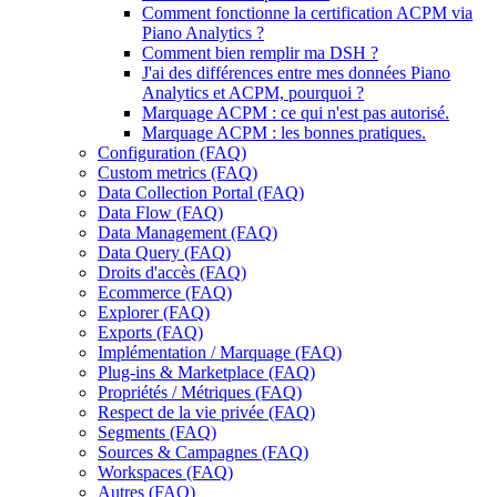
Comment fonctionne la certification ACPM via
Piano Analytics ?
Comment bien remplir ma DSH ?
J'ai des différences entre mes données Piano
Analytics et ACPM, pourquoi ?
Marquage ACPM : ce qui n'est pas autorisé.
Marquage ACPM : les bonnes pratiques.
Configuration (FAQ)
Custom metrics (FAQ)
Data Collection Portal (FAQ)
Data Flow (FAQ)
Data Management (FAQ)
Data Query (FAQ)
Droits d'accès (FAQ)
Ecommerce (FAQ)
Explorer (FAQ)
Exports (FAQ)
Implémentation / Marquage (FAQ)
Plug-ins & Marketplace (FAQ)
Propriétés / Métriques (FAQ)
Respect de la vie privée (FAQ)
Segments (FAQ)
Sources & Campagnes (FAQ)
Workspaces (FAQ)
Autres (FAQ)