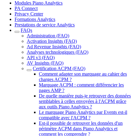
Modules Piano Analytics
PA Connect
Privacy Center
Formations Analytics
Prestations de service Analytics
FAQs
Administration (FAQ)
Activation Insights (FAQ)
Ad Revenue Insights (FAQ)
Analyses technologiques (FAQ)
API v3 (FAQ)
AV Insights (FAQ)
Certification ACPM (FAQ)
Comment adapter son marquage au cahier des
charges ACPM ?
Marquage ACPM : comment différencier les
pages AMP ?
De quelle manière puis-je retrouver des données
semblables à celles envoyées à l'ACPM grâce
aux outils Piano Analytics ?
Le marquage Piano Analytics par Events est-il
compatible avec l'ACPM ?
Est-il possible de retrouver les données d'un
périmètre ACPM dans Piano Analytics et
comment les comprendre ?