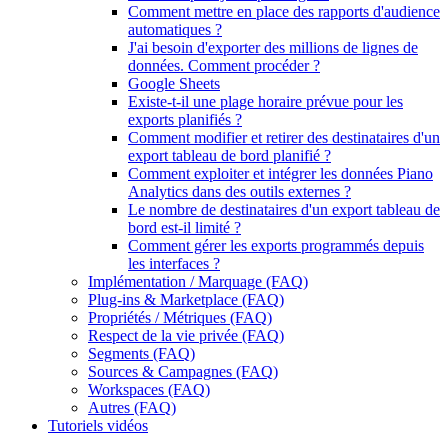
Comment mettre en place des rapports d'audience
automatiques ?
J'ai besoin d'exporter des millions de lignes de
données. Comment procéder ?
Google Sheets
Existe-t-il une plage horaire prévue pour les
exports planifiés ?
Comment modifier et retirer des destinataires d'un
export tableau de bord planifié ?
Comment exploiter et intégrer les données Piano
Analytics dans des outils externes ?
Le nombre de destinataires d'un export tableau de
bord est-il limité ?
Comment gérer les exports programmés depuis
les interfaces ?
Implémentation / Marquage (FAQ)
Plug-ins & Marketplace (FAQ)
Propriétés / Métriques (FAQ)
Respect de la vie privée (FAQ)
Segments (FAQ)
Sources & Campagnes (FAQ)
Workspaces (FAQ)
Autres (FAQ)
Tutoriels vidéos