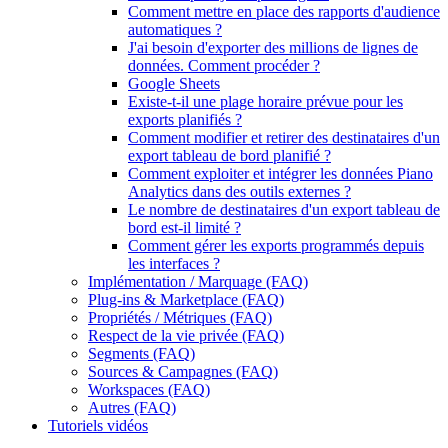
Comment mettre en place des rapports d'audience
automatiques ?
J'ai besoin d'exporter des millions de lignes de
données. Comment procéder ?
Google Sheets
Existe-t-il une plage horaire prévue pour les
exports planifiés ?
Comment modifier et retirer des destinataires d'un
export tableau de bord planifié ?
Comment exploiter et intégrer les données Piano
Analytics dans des outils externes ?
Le nombre de destinataires d'un export tableau de
bord est-il limité ?
Comment gérer les exports programmés depuis
les interfaces ?
Implémentation / Marquage (FAQ)
Plug-ins & Marketplace (FAQ)
Propriétés / Métriques (FAQ)
Respect de la vie privée (FAQ)
Segments (FAQ)
Sources & Campagnes (FAQ)
Workspaces (FAQ)
Autres (FAQ)
Tutoriels vidéos