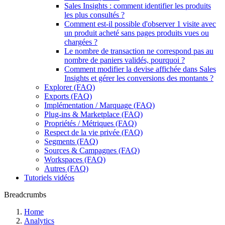
Sales Insights : comment identifier les produits
les plus consultés ?
Comment est-il possible d'observer 1 visite avec
un produit acheté sans pages produits vues ou
chargées ?
Le nombre de transaction ne correspond pas au
nombre de paniers validés, pourquoi ?
Comment modifier la devise affichée dans Sales
Insights et gérer les conversions des montants ?
Explorer (FAQ)
Exports (FAQ)
Implémentation / Marquage (FAQ)
Plug-ins & Marketplace (FAQ)
Propriétés / Métriques (FAQ)
Respect de la vie privée (FAQ)
Segments (FAQ)
Sources & Campagnes (FAQ)
Workspaces (FAQ)
Autres (FAQ)
Tutoriels vidéos
Breadcrumbs
Home
Analytics