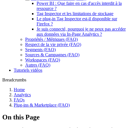
Power BI : Que faire en cas d'accès interdit à la
ressource ?
Tag Inspector et les limitations de stockage
Le plug-in Tag Inspector est-il disponible sur
Firefox ?
Je suis connecté, pourquoi je ne peux pas accéder
aux données via In-Page Analytics ?
Propriétés / Métriques (FAQ)
Respect de la vie privée (FAQ)
Segments (FAQ)
Sources & Campagnes (FAQ)
Workspaces (FAQ)
Autres (FAQ)
Tutoriels vidéos
Breadcrumbs
Home
Analytics
FAQs
Plug-ins & Marketplace (FAQ)
On this Page