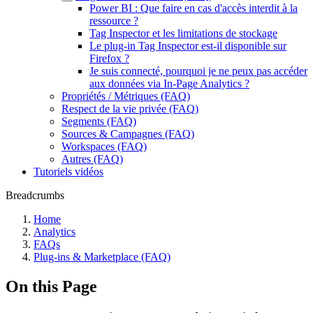
Power BI : Que faire en cas d'accès interdit à la
ressource ?
Tag Inspector et les limitations de stockage
Le plug-in Tag Inspector est-il disponible sur
Firefox ?
Je suis connecté, pourquoi je ne peux pas accéder
aux données via In-Page Analytics ?
Propriétés / Métriques (FAQ)
Respect de la vie privée (FAQ)
Segments (FAQ)
Sources & Campagnes (FAQ)
Workspaces (FAQ)
Autres (FAQ)
Tutoriels vidéos
Breadcrumbs
Home
Analytics
FAQs
Plug-ins & Marketplace (FAQ)
On this Page