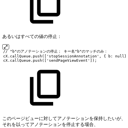
あるいはすべての値の停止：
//
"b"のアノテーションの停止；
キー名"b"のマッチのみ：
cX.callQueue.push(['stopSessionAnnotation',
{
b:
null}
cX.callQueue.push(['sendPageViewEvent']);
このページビューに対してアノテーションを保持したいが、
それを以ってアノテーションを停止する場合、