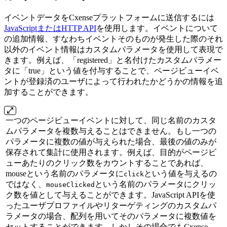
イベントデータをCxenseプラットフォームに送信するには
JavaScriptまたはHTTP API
を使用します。イベントについて
の追加情報、すなわちイベントそのものが発生した際のそれ
以外のイベント情報はカスタムパラメータを使用して表現で
きます。例えば、「registered」と名付けたカスタムパラメー
タに「true」という値を付与することで、ページビューイベ
ントが登録済のユーザによって行われたかどうかの情報を追
加することができます。
一つのページビューイベントに対して、同じ名前のカスタ
ムパラメータを複数与えることはできません。もし一つの
パラメータに複数の値が与えられた場合、最後の値のみが
保存されて集計に使用されます。例えば、目的がページビ
ューあたりのクリック数をカウントすることであれば、
mouseという名前のパラメータに
という値を与えるの
click
ではなく、
という名前のパラメータにクリッ
mouseClicked
ク数を値として与えることができます。JavaScript APIを使
ったユーザプロファイルやリターゲティングのカスタムパ
ラメータの場合、配列を用いてそのパラメータに複数値を
セットすることができます。しかしその場合でもCxense