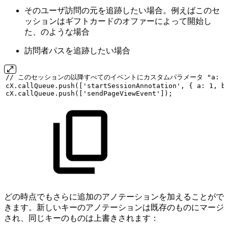
そのユーザ訪問の元を追跡したい場合。例えばこのセ
ッションはギフトカードのオファーによって開始し
た、のような場合
訪問者パスを追跡したい場合
//
このセッションの以降すべてのイベントにカスタムパラメータ
"a:
1
cX.callQueue.push(['startSessionAnnotation',
{
a:
1,
b
cX.callQueue.push(['sendPageViewEvent']);
どの時点でもさらに追加のアノテーションを加えることがで
きます。新しいキーのアノテーションは既存のものにマージ
され、同じキーのものは上書きされます：