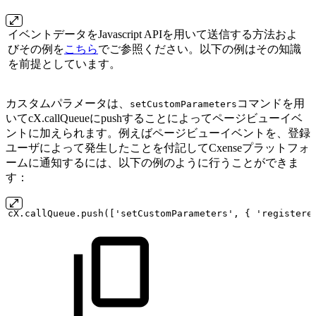
イベントデータをJavascript APIを用いて送信する方法およ
びその例を
こちら
でご参照ください。以下の例はその知識
を前提としています。
カスタムパラメータは、
コマンドを用
setCustomParameters
いてcX.callQueueにpushすることによってページビューイベ
ントに加えられます。例えばページビューイベントを、登録
ユーザによって発生したことを付記してCxenseプラットフォ
ームに通知するには、以下の例のように行うことができま
す：
cX.callQueue.push(['setCustomParameters',
{
'registere