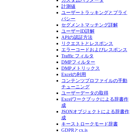
カスタムパラメータ
計測値
ユーザートラッキングとプライ
バシー
セグメントマッチング詳解
ユーザーID詳解
APIの認証方法
リクエストとレスポンス
エラーコードおよびレスポンス
Traffic フィルタ
DMPフィルター
DMPメトリックス
Excelの利用
コンテンツプロファイルの手動
チューニング
ユーザーデータの取得
Excelワークブックによる辞書作
成
JSONオブジェクトによる辞書作
成
キーストロークモード辞書
GDPRとcx.js