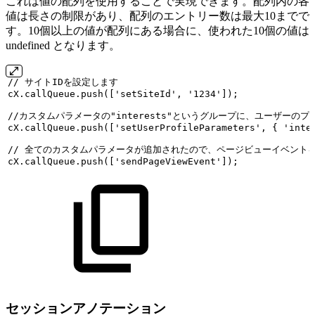
これは値の配列を使用することで実現できます。配列内の各
値は長さの制限があり、配列のエントリー数は最大10までで
す。10個以上の値が配列にある場合に、使われた10個の値は
undefined となります。
//
サイトIDを設定します
cX.callQueue.push(['setSiteId',
'1234']);
//カスタムパラメータの"interests"というグループに、ユーザーのプロファ
cX.callQueue.push(['setUserProfileParameters',
{
'inte
//
全てのカスタムパラメータが追加されたので、ページビューイベント
cX.callQueue.push(['sendPageViewEvent']);
セッションアノテーション