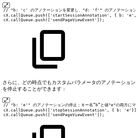
//
"b:
'c'
のアノテーションを変更し、"d:
'f'"
のアノテーション
cX.callQueue.push(['startSessionAnnotation',
{
b:
'e',
cX.callQueue.push(['sendPageViewEvent']);
さらに、どの時点でもカスタムパラメータのアノテーション
を停止することができます：
//
"b:
'e'"
のアノテーションの停止；キー名”b”と値"e"の両方にマ
cX.callQueue.push(['stopSessionAnnotation',
{
b:
'e'}]
cX.callQueue.push(['sendPageViewEvent']);