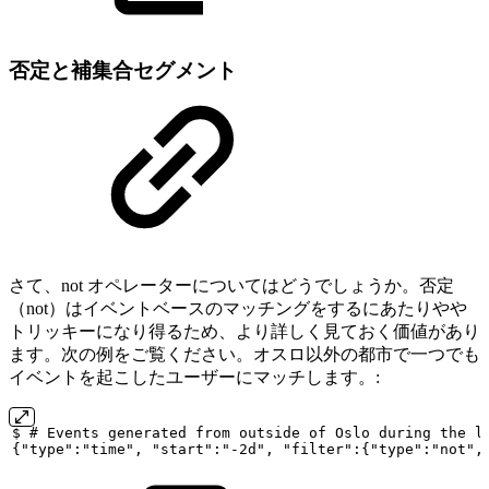
否定と補集合セグメント
さて、not オペレーターについてはどうでしょうか。否定
（not）はイベントベースのマッチングをするにあたりやや
トリッキーになり得るため、より詳しく見ておく価値があり
ます。次の例をご覧ください。オスロ以外の都市で一つでも
イベントを起こしたユーザーにマッチします。:
$
#
Events
generated
from
outside
of
Oslo
during
the
l
{"type":"time",
"start":"-2d",
"filter":{"type":"not",