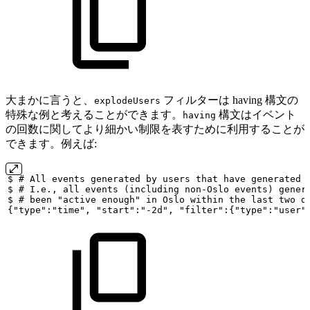
大まかに言うと、
フィルターは having 構文の
explodeUsers
特殊な例と考えることができます。
構文はイベント
having
の回数に関してより細かい制限を表すために利用することが
できます。例えば:
$
#
All
events
generated
by
users
that
have
generated
$
#
I.e.,
all
events
(including
non-Oslo
events)
gener
$
#
been
"active
enough"
in
Oslo
within
the
last
two
d
{"type":"time",
"start":"-2d",
"filter":{"type":"user"