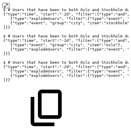
$
#
Users
that
have
been
to
both
Oslo
and
Stockholm
du
{"type":"time",
"start":"-2d",
"filter":{"type":"and",
{"type":"explodeUsers",
"filter":{"type":"event",
"
{"type":"event",
"group":"city",
"item":"stockholm"
]}}
$
#
Users
that
have
been
to
both
Oslo
and
Stockholm
du
{"type":"time",
"start":"-2d",
"filter":{"type":"and",
{"type":"event",
"group":"city",
"item":"oslo"},
{"type":"explodeUsers",
"filter":{"type":"event",
"
]}}
$
#
Users
that
have
been
to
both
Oslo
and
Stockholm
du
{"type":"time",
"start":"-2d",
"filter":{"type":"and",
{"type":"explodeUsers",
"filter":{"type":"event",
"
{"type":"explodeUsers",
"filter":{"type":"event",
"
]}}