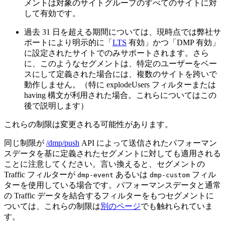
メントは対象のサイトグループのすべてのサイトに対
して有効です。
過去 31 日を超える期間については、現時点では弊社サ
ポートにより明示的に「
LTS
有効」かつ「DMP 有効」
に設定されたサイトでのみサポートされます。さら
に、このようなセグメントは、特定のユーザーをベー
スにして定義された場合には、複数のサイトを跨いで
動作しません。（特に explodeUsers フィルターまたは
having 構文が利用された場合。これらについてはこの
後で説明します）
これらの制限は変更される可能性があります。
同じ制限が
/dmp/push
API によって送信されたパフォーマン
スデータを基に定義されたセグメントに対しても適用される
ことに注意してください。言い換えると、セグメントの
Traffic フィルターが
あるいは
フィル
dmp-event
dmp-custom
ターを使用している場合です。パフォーマンスデータと通常
の Traffic データを結合するフィルターをもつセグメントに
ついては、これらの制限は
別のページ
でも触れられていま
す。