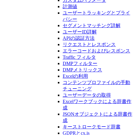
カスタムパラメータ
計測値
ユーザートラッキングとプライ
バシー
セグメントマッチング詳解
ユーザーID詳解
APIの認証方法
リクエストとレスポンス
エラーコードおよびレスポンス
Traffic フィルタ
DMPフィルター
DMPメトリックス
Excelの利用
コンテンツプロファイルの手動
チューニング
ユーザーデータの取得
Excelワークブックによる辞書作
成
JSONオブジェクトによる辞書作
成
キーストロークモード辞書
GDPRとcx.js