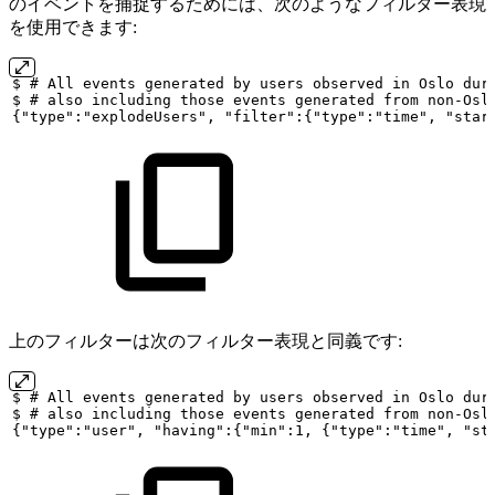
のイベントを捕捉するためには、次のようなフィルター表現
を使用できます:
$
#
All
events
generated
by
users
observed
in
Oslo
dur
$
#
also
including
those
events
generated
from
non-Osl
{"type":"explodeUsers",
"filter":{"type":"time",
"star
上のフィルターは次のフィルター表現と同義です:
$
#
All
events
generated
by
users
observed
in
Oslo
dur
$
#
also
including
those
events
generated
from
non-Osl
{"type":"user",
"having":{"min":1,
{"type":"time",
"st