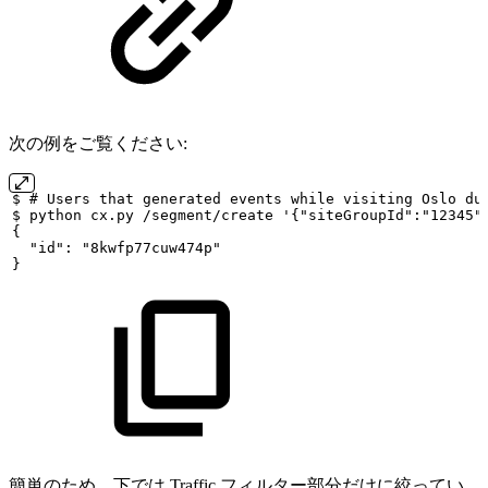
次の例をご覧ください:
$
#
Users
that
generated
events
while
visiting
Oslo
du
$
python
cx.py
/segment/create
'{"siteGroupId":"12345"
{
"id":
"8kwfp77cuw474p"
}
簡単のため、下では Traffic フィルター部分だけに絞ってい