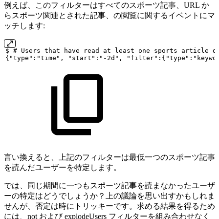
例えば、このフィルターはすべてのスポーツ記事、URL か
らスポーツ関連とされた記事、の閲覧に関するイベントにマ
ッチします:
$
#
Users
that
have
read
at
least
one
sports
article
d
{"type":"time",
"start":"-2d",
"filter":{"type":"keywo
言い換えると、上記のフィルターは最低一つのスポーツ記事
を読んだユーザーを特定します。
では、同じ期間に一つもスポーツ記事を読まなかったユーザ
ーの特定はどうでしょうか？上の議論を思い出すかもしれま
せんが、否定は時にトリッキーです。求める結果を得るため
には、not および explodeUsers フィルターを組み合わせなく