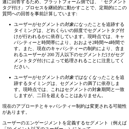
速に回答するため、プラットフォーム側では、「セグメント
タグ付け」プロセスを継続的に動かすことで、定期的にこの
質問への回答を事前計算しています:
ユーザーがセグメントの
対象になった
ことを追跡する
タイミングは、どれくらいの頻度でセグメントタグ付
けが行われるかに依存しています。現時点では、キャ
パシティーと時間帯により、おおよそ2時間〜4時間で
す。また、現在のキャパシティーの制約により、含ま
れるユーザーが 200 万人以下のセグメントだけがセグ
メントタグ付けによって処理されることに注意してく
ださい。
ユーザーがセグメントの
対象ではなくなった
ことを追
跡するタイミングは、セグメントの満了に依存しま
す。現時点では、これはセグメントの対象期間と一致
しますが、二日を超えることはありません。
現在のアプローチとキャパシティー制約は変更される可能性
があります。
ユーザーのエンゲージメントを定義するセグメント（例えば
「50 イベント以下のユーザー」）にとって、