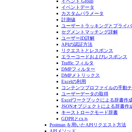
イベント Group
イベントデータ
カスタムパラメータ
計測値
ユーザートラッキングとプライバ
セグメントマッチング詳解
ユーザーID詳解
APIの認証方法
リクエストとレスポンス
エラーコードおよびレスポンス
Traffic フィルタ
DMPフィルター
DMPメトリックス
Excelの利用
コンテンツプロファイルの手動チ
ユーザーデータの取得
Excelワークブックによる辞書作
JSONオブジェクトによる辞書作
キーストロークモード辞書
GDPRとcx.js
Postman を用いたAPIリクエスト方法
APIメソッド