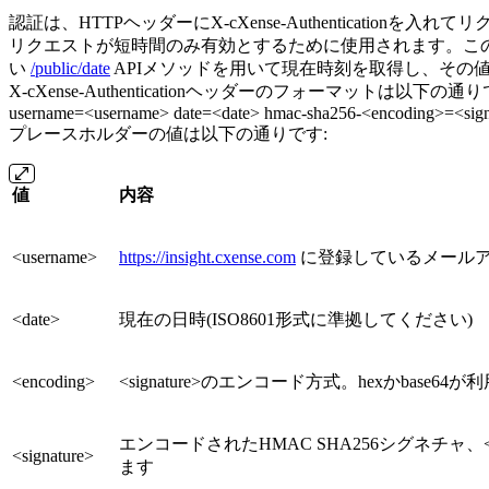
認証は、HTTPヘッダーにX-cXense-Authenticat
リクエストが短時間のみ有効とするために使用されます。こ
い
/public/date
APIメソッドを用いて現在時刻を取得し、その
X-cXense-Authenticationヘッダーのフォーマットは以下の通り
username=<username> date=<date> hmac-sha256-<encoding>=<sign
プレースホルダーの値は以下の通りです:
値
内容
<username>
https://insight.cxense.com
に登録しているメール
<date>
現在の日時(ISO8601形式に準拠してください)
<encoding>
<signature>のエンコード方式。hexかbase6
エンコードされたHMAC SHA256シグネチャ、<da
<signature>
ます