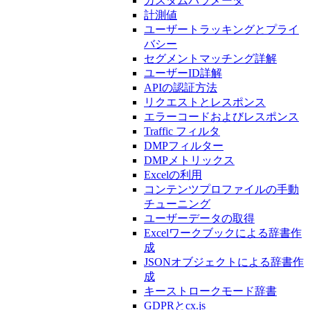
カスタムパラメータ
計測値
ユーザートラッキングとプライ
バシー
セグメントマッチング詳解
ユーザーID詳解
APIの認証方法
リクエストとレスポンス
エラーコードおよびレスポンス
Traffic フィルタ
DMPフィルター
DMPメトリックス
Excelの利用
コンテンツプロファイルの手動
チューニング
ユーザーデータの取得
Excelワークブックによる辞書作
成
JSONオブジェクトによる辞書作
成
キーストロークモード辞書
GDPRとcx.js