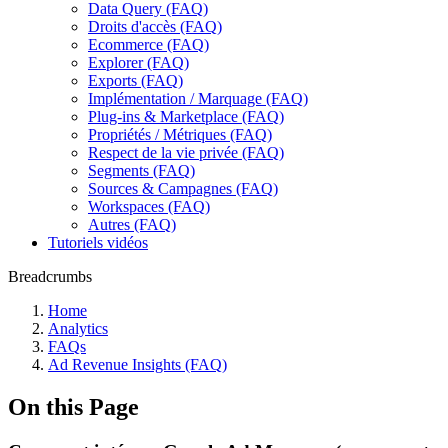
Data Query (FAQ)
Droits d'accès (FAQ)
Ecommerce (FAQ)
Explorer (FAQ)
Exports (FAQ)
Implémentation / Marquage (FAQ)
Plug-ins & Marketplace (FAQ)
Propriétés / Métriques (FAQ)
Respect de la vie privée (FAQ)
Segments (FAQ)
Sources & Campagnes (FAQ)
Workspaces (FAQ)
Autres (FAQ)
Tutoriels vidéos
Breadcrumbs
Home
Analytics
FAQs
Ad Revenue Insights (FAQ)
On this Page