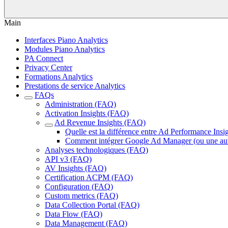
Main
Interfaces Piano Analytics
Modules Piano Analytics
PA Connect
Privacy Center
Formations Analytics
Prestations de service Analytics
FAQs
Administration (FAQ)
Activation Insights (FAQ)
Ad Revenue Insights (FAQ)
Quelle est la différence entre Ad Performance Insi
Comment intégrer Google Ad Manager (ou une autre
Analyses technologiques (FAQ)
API v3 (FAQ)
AV Insights (FAQ)
Certification ACPM (FAQ)
Configuration (FAQ)
Custom metrics (FAQ)
Data Collection Portal (FAQ)
Data Flow (FAQ)
Data Management (FAQ)