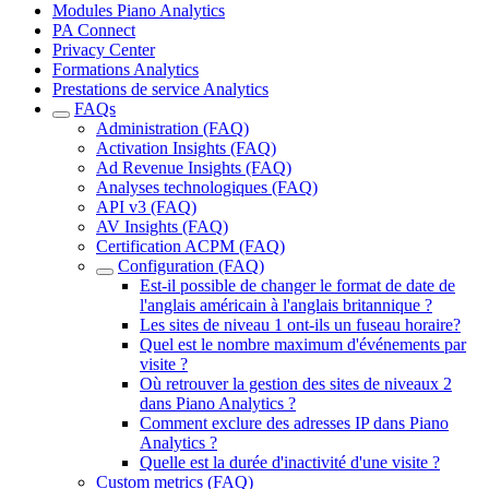
Modules Piano Analytics
PA Connect
Privacy Center
Formations Analytics
Prestations de service Analytics
FAQs
Administration (FAQ)
Activation Insights (FAQ)
Ad Revenue Insights (FAQ)
Analyses technologiques (FAQ)
API v3 (FAQ)
AV Insights (FAQ)
Certification ACPM (FAQ)
Configuration (FAQ)
Est-il possible de changer le format de date de
l'anglais américain à l'anglais britannique ?
Les sites de niveau 1 ont-ils un fuseau horaire?
Quel est le nombre maximum d'événements par
visite ?
Où retrouver la gestion des sites de niveaux 2
dans Piano Analytics ?
Comment exclure des adresses IP dans Piano
Analytics ?
Quelle est la durée d'inactivité d'une visite ?
Custom metrics (FAQ)