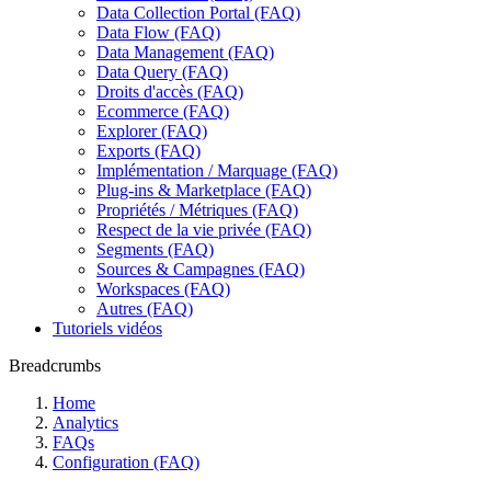
Data Collection Portal (FAQ)
Data Flow (FAQ)
Data Management (FAQ)
Data Query (FAQ)
Droits d'accès (FAQ)
Ecommerce (FAQ)
Explorer (FAQ)
Exports (FAQ)
Implémentation / Marquage (FAQ)
Plug-ins & Marketplace (FAQ)
Propriétés / Métriques (FAQ)
Respect de la vie privée (FAQ)
Segments (FAQ)
Sources & Campagnes (FAQ)
Workspaces (FAQ)
Autres (FAQ)
Tutoriels vidéos
Breadcrumbs
Home
Analytics
FAQs
Configuration (FAQ)