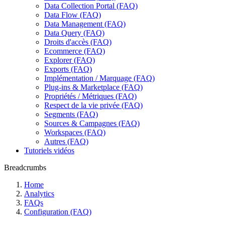
Data Collection Portal (FAQ)
Data Flow (FAQ)
Data Management (FAQ)
Data Query (FAQ)
Droits d'accès (FAQ)
Ecommerce (FAQ)
Explorer (FAQ)
Exports (FAQ)
Implémentation / Marquage (FAQ)
Plug-ins & Marketplace (FAQ)
Propriétés / Métriques (FAQ)
Respect de la vie privée (FAQ)
Segments (FAQ)
Sources & Campagnes (FAQ)
Workspaces (FAQ)
Autres (FAQ)
Tutoriels vidéos
Breadcrumbs
Home
Analytics
FAQs
Configuration (FAQ)