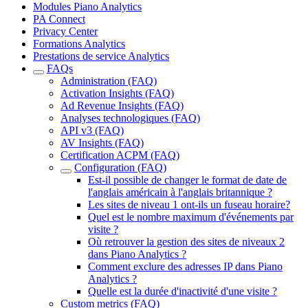
Modules Piano Analytics
PA Connect
Privacy Center
Formations Analytics
Prestations de service Analytics
FAQs
Administration (FAQ)
Activation Insights (FAQ)
Ad Revenue Insights (FAQ)
Analyses technologiques (FAQ)
API v3 (FAQ)
AV Insights (FAQ)
Certification ACPM (FAQ)
Configuration (FAQ)
Est-il possible de changer le format de date de
l'anglais américain à l'anglais britannique ?
Les sites de niveau 1 ont-ils un fuseau horaire?
Quel est le nombre maximum d'événements par
visite ?
Où retrouver la gestion des sites de niveaux 2
dans Piano Analytics ?
Comment exclure des adresses IP dans Piano
Analytics ?
Quelle est la durée d'inactivité d'une visite ?
Custom metrics (FAQ)