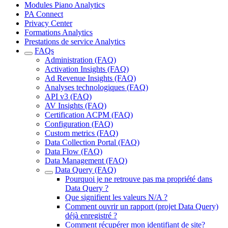
Modules Piano Analytics
PA Connect
Privacy Center
Formations Analytics
Prestations de service Analytics
FAQs
Administration (FAQ)
Activation Insights (FAQ)
Ad Revenue Insights (FAQ)
Analyses technologiques (FAQ)
API v3 (FAQ)
AV Insights (FAQ)
Certification ACPM (FAQ)
Configuration (FAQ)
Custom metrics (FAQ)
Data Collection Portal (FAQ)
Data Flow (FAQ)
Data Management (FAQ)
Data Query (FAQ)
Pourquoi je ne retrouve pas ma propriété dans
Data Query ?
Que signifient les valeurs N/A ?
Comment ouvrir un rapport (projet Data Query)
déjà enregistré ?
Comment récupérer mon identifiant de site?