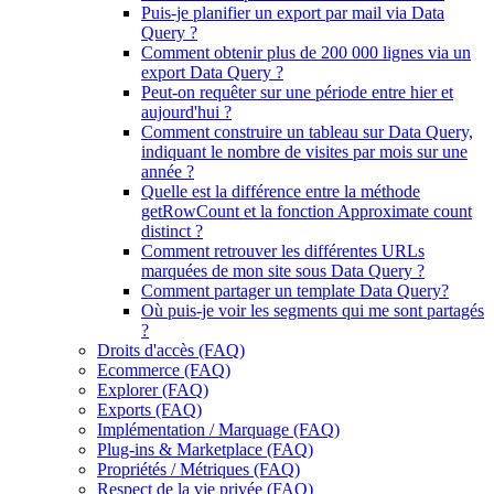
Puis-je planifier un export par mail via Data
Query ?
Comment obtenir plus de 200 000 lignes via un
export Data Query ?
Peut-on requêter sur une période entre hier et
aujourd'hui ?
Comment construire un tableau sur Data Query,
indiquant le nombre de visites par mois sur une
année ?
Quelle est la différence entre la méthode
getRowCount et la fonction Approximate count
distinct ?
Comment retrouver les différentes URLs
marquées de mon site sous Data Query ?
Comment partager un template Data Query?
Où puis-je voir les segments qui me sont partagés
?
Droits d'accès (FAQ)
Ecommerce (FAQ)
Explorer (FAQ)
Exports (FAQ)
Implémentation / Marquage (FAQ)
Plug-ins & Marketplace (FAQ)
Propriétés / Métriques (FAQ)
Respect de la vie privée (FAQ)