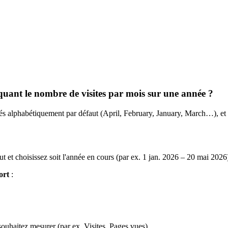
uant le nombre de visites par mois sur une année ?
riés alphabétiquement par défaut (April, February, January, March…), e
t et choisissez soit l'année en cours (par ex. 1 jan. 2026 – 20 mai 2026)
port
:
ouhaitez mesurer (par ex. Visites, Pages vues).