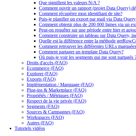
Que signifient les valeurs N/A ?
Comment ouvrir un rapport (projet Data Query) déj
Comment récupérer mon identifiant de site?
Puis-je planifier un export par mail via Data Query
Comment obtenir plus de 200 000 lignes via un ex
Peut-on requêter sur une période entre hier et aujou
Comment construire un tableau sur Data Query, ind
Quelle est la différence entre la méthode getRowCo
Comment retrouver les différentes URLs marquées
Comment partager un template Data Query?
Où puis-je voir les segments qui me sont partagés 
Droits d'accès (FAQ)
Ecommerce (FAQ)
Explorer (FAQ)
Exports (FAQ)
Implémentation / Marquage (FAQ)
Plug-ins & Marketplace (FAQ)
Propriétés / Métriques (FAQ)
Respect de la vie privée (FAQ)
Segments (FAQ)
Sources & Campagnes (FAQ)
Workspaces (FAQ)
Autres (FAQ)
Tutoriels vidéos