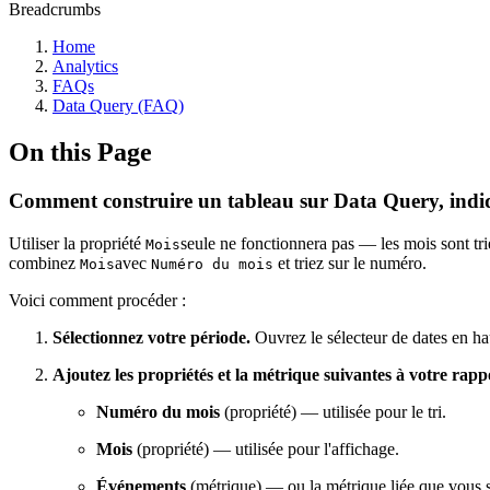
Breadcrumbs
Home
Analytics
FAQs
Data Query (FAQ)
On this Page
Comment construire un tableau sur Data Query, indiq
Utiliser la propriété
seule ne fonctionnera pas — les mois sont t
Mois
combinez
avec
et triez sur le numéro.
Mois
Numéro du mois
Voici comment procéder :
Sélectionnez votre période.
Ouvrez le sélecteur de dates en hau
Ajoutez les propriétés et la métrique suivantes à votre rap
Numéro du mois
(propriété) — utilisée pour le tri.
Mois
(propriété) — utilisée pour l'affichage.
Événements
(métrique) — ou la métrique liée que vous s