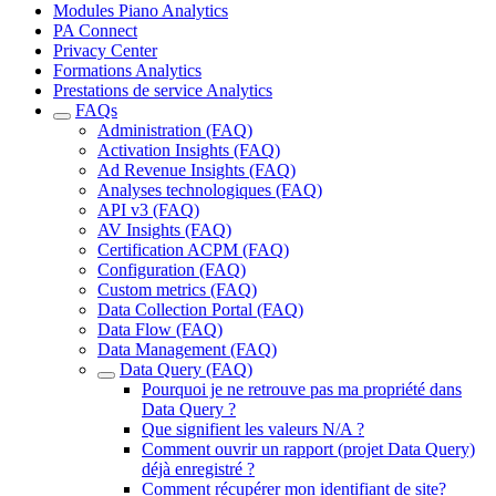
Modules Piano Analytics
PA Connect
Privacy Center
Formations Analytics
Prestations de service Analytics
FAQs
Administration (FAQ)
Activation Insights (FAQ)
Ad Revenue Insights (FAQ)
Analyses technologiques (FAQ)
API v3 (FAQ)
AV Insights (FAQ)
Certification ACPM (FAQ)
Configuration (FAQ)
Custom metrics (FAQ)
Data Collection Portal (FAQ)
Data Flow (FAQ)
Data Management (FAQ)
Data Query (FAQ)
Pourquoi je ne retrouve pas ma propriété dans
Data Query ?
Que signifient les valeurs N/A ?
Comment ouvrir un rapport (projet Data Query)
déjà enregistré ?
Comment récupérer mon identifiant de site?