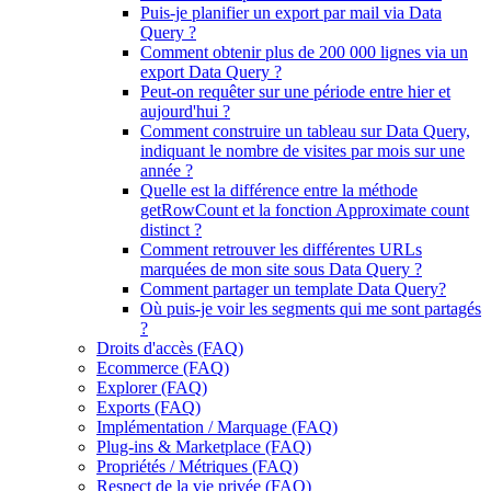
Puis-je planifier un export par mail via Data
Query ?
Comment obtenir plus de 200 000 lignes via un
export Data Query ?
Peut-on requêter sur une période entre hier et
aujourd'hui ?
Comment construire un tableau sur Data Query,
indiquant le nombre de visites par mois sur une
année ?
Quelle est la différence entre la méthode
getRowCount et la fonction Approximate count
distinct ?
Comment retrouver les différentes URLs
marquées de mon site sous Data Query ?
Comment partager un template Data Query?
Où puis-je voir les segments qui me sont partagés
?
Droits d'accès (FAQ)
Ecommerce (FAQ)
Explorer (FAQ)
Exports (FAQ)
Implémentation / Marquage (FAQ)
Plug-ins & Marketplace (FAQ)
Propriétés / Métriques (FAQ)
Respect de la vie privée (FAQ)