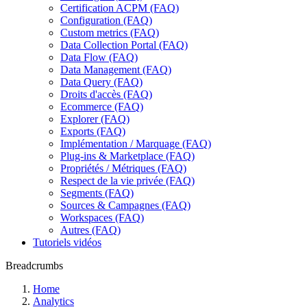
Certification ACPM (FAQ)
Configuration (FAQ)
Custom metrics (FAQ)
Data Collection Portal (FAQ)
Data Flow (FAQ)
Data Management (FAQ)
Data Query (FAQ)
Droits d'accès (FAQ)
Ecommerce (FAQ)
Explorer (FAQ)
Exports (FAQ)
Implémentation / Marquage (FAQ)
Plug-ins & Marketplace (FAQ)
Propriétés / Métriques (FAQ)
Respect de la vie privée (FAQ)
Segments (FAQ)
Sources & Campagnes (FAQ)
Workspaces (FAQ)
Autres (FAQ)
Tutoriels vidéos
Breadcrumbs
Home
Analytics