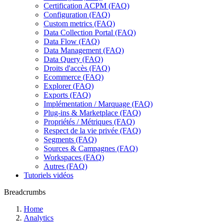
Certification ACPM (FAQ)
Configuration (FAQ)
Custom metrics (FAQ)
Data Collection Portal (FAQ)
Data Flow (FAQ)
Data Management (FAQ)
Data Query (FAQ)
Droits d'accès (FAQ)
Ecommerce (FAQ)
Explorer (FAQ)
Exports (FAQ)
Implémentation / Marquage (FAQ)
Plug-ins & Marketplace (FAQ)
Propriétés / Métriques (FAQ)
Respect de la vie privée (FAQ)
Segments (FAQ)
Sources & Campagnes (FAQ)
Workspaces (FAQ)
Autres (FAQ)
Tutoriels vidéos
Breadcrumbs
Home
Analytics