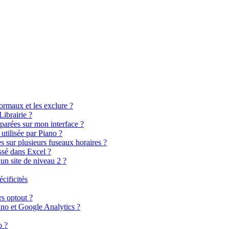
rmaux et les exclure ?
ibrairie ?
parées sur mon interface ?
utilisée par Piano ?
 sur plusieurs fuseaux horaires ?
sé dans Excel ?
 un site de niveau 2 ?
cificités
s optout ?
ano et Google Analytics ?
o ?