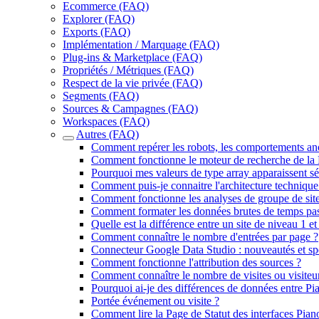
Ecommerce (FAQ)
Explorer (FAQ)
Exports (FAQ)
Implémentation / Marquage (FAQ)
Plug-ins & Marketplace (FAQ)
Propriétés / Métriques (FAQ)
Respect de la vie privée (FAQ)
Segments (FAQ)
Sources & Campagnes (FAQ)
Workspaces (FAQ)
Autres (FAQ)
Comment repérer les robots, les comportements ano
Comment fonctionne le moteur de recherche de la L
Pourquoi mes valeurs de type array apparaissent sé
Comment puis-je connaitre l'architecture technique 
Comment fonctionne les analyses de groupe de sites
Comment formater les données brutes de temps pas
Quelle est la différence entre un site de niveau 1 et
Comment connaître le nombre d'entrées par page ?
Connecteur Google Data Studio : nouveautés et spé
Comment fonctionne l'attribution des sources ?
Comment connaître le nombre de visites ou visiteur
Pourquoi ai-je des différences de données entre Pi
Portée événement ou visite ?
Comment lire la Page de Statut des interfaces Pian