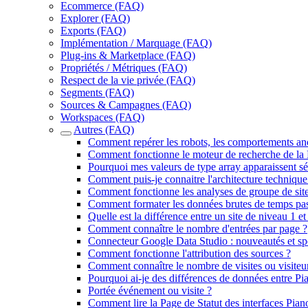
Ecommerce (FAQ)
Explorer (FAQ)
Exports (FAQ)
Implémentation / Marquage (FAQ)
Plug-ins & Marketplace (FAQ)
Propriétés / Métriques (FAQ)
Respect de la vie privée (FAQ)
Segments (FAQ)
Sources & Campagnes (FAQ)
Workspaces (FAQ)
Autres (FAQ)
Comment repérer les robots, les comportements ano
Comment fonctionne le moteur de recherche de la L
Pourquoi mes valeurs de type array apparaissent sé
Comment puis-je connaitre l'architecture technique 
Comment fonctionne les analyses de groupe de sites
Comment formater les données brutes de temps pas
Quelle est la différence entre un site de niveau 1 et
Comment connaître le nombre d'entrées par page ?
Connecteur Google Data Studio : nouveautés et spé
Comment fonctionne l'attribution des sources ?
Comment connaître le nombre de visites ou visiteur
Pourquoi ai-je des différences de données entre Pi
Portée événement ou visite ?
Comment lire la Page de Statut des interfaces Pian