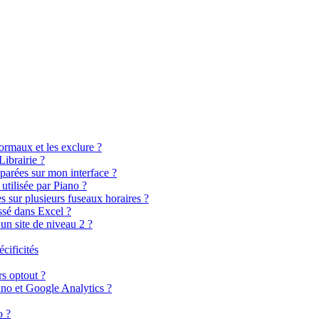
rmaux et les exclure ?
ibrairie ?
parées sur mon interface ?
utilisée par Piano ?
 sur plusieurs fuseaux horaires ?
sé dans Excel ?
 un site de niveau 2 ?
cificités
s optout ?
ano et Google Analytics ?
o ?