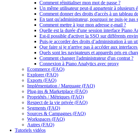
Comment réinitialiser mon mot de passe ?
Un même utilisateur peut-il appartenir à plusieurs 
Comment donner des droits d'accès à un tableau d
En tant qu'administrateur, pourquoi ne puis-je pas 
Comment mettre à jour mon adresse e-mail ?
Quelle est la durée d'une session interface Piano A
Est-il possible d'activer la SSO sur différents env
Puis-je accorder des droits d’administration à un uti
Que faire si je n'arrive pas à accéder aux interface
Quels sont les navigateurs et appareils pris en cha
Comment changer l'administrateur d'un contrat ?
Connexion à Piano Analytics avec proxy
Ecommerce (FAQ)
Explorer (FAQ)
Exports (FAQ)
Implémentation / Marquage (FAQ)
Plug-ins & Marketplace (FAQ)
Propriétés / Métriques (FAQ)
Respect de la vie privée (FAQ)
Segments (FAQ)
Sources & Campagnes (FAQ)
Workspaces (FAQ)
Autres (FAQ)
Tutoriels vidéos