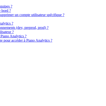
équipes ?
e bord ?
supprimer un compte utilisateur spécifique ?
nalytics ?
ironnements (dev, preprod, prod) ?
lisateur ?
s Piano Analytics ?
rge pour accéder à Piano Analytics ?