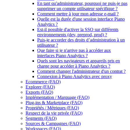
En tant qu'administrateur, pourquoi ne puis-je pas
supprimer un compte utilisateur spécifique ?
Comment mettre à jour mon adresse e-mail ?
Quelle est la durée d'une session interface Piano
Analytics ?
Est-il possible d'activer la SSO sur différents
environnements (dev, preprod, prod) ?
Puis-je accorder des droits d’administration à un
utilisateur ?
Que faire si je n'arrive pas à accéder aux
interfaces Piano Analytics ?
Quels sont les navigateurs et appareils pris en
charge pour accéder à Piano Analytics ?
Comment changer l'administrateur d'un contrat ?
Connexion à Piano Analytics avec proxy
Ecommerce (FAQ)
Explorer (FAQ)
Exports (FAQ)
Implémentation / Marquage (FAQ)
Plug-ins & Marketplace (FAQ)
Propriétés / Métriques (FAQ)
Respect de la vie privée (FAQ)
Segments (FAQ)
Sources & Campagnes (FAQ)
Workspaces (FAQ)