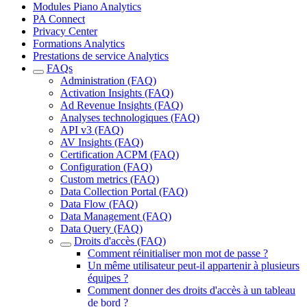
Modules Piano Analytics
PA Connect
Privacy Center
Formations Analytics
Prestations de service Analytics
FAQs
Administration (FAQ)
Activation Insights (FAQ)
Ad Revenue Insights (FAQ)
Analyses technologiques (FAQ)
API v3 (FAQ)
AV Insights (FAQ)
Certification ACPM (FAQ)
Configuration (FAQ)
Custom metrics (FAQ)
Data Collection Portal (FAQ)
Data Flow (FAQ)
Data Management (FAQ)
Data Query (FAQ)
Droits d'accès (FAQ)
Comment réinitialiser mon mot de passe ?
Un même utilisateur peut-il appartenir à plusieurs
équipes ?
Comment donner des droits d'accès à un tableau
de bord ?