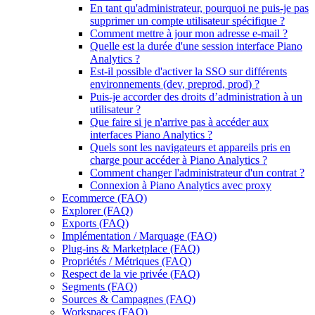
En tant qu'administrateur, pourquoi ne puis-je pas
supprimer un compte utilisateur spécifique ?
Comment mettre à jour mon adresse e-mail ?
Quelle est la durée d'une session interface Piano
Analytics ?
Est-il possible d'activer la SSO sur différents
environnements (dev, preprod, prod) ?
Puis-je accorder des droits d’administration à un
utilisateur ?
Que faire si je n'arrive pas à accéder aux
interfaces Piano Analytics ?
Quels sont les navigateurs et appareils pris en
charge pour accéder à Piano Analytics ?
Comment changer l'administrateur d'un contrat ?
Connexion à Piano Analytics avec proxy
Ecommerce (FAQ)
Explorer (FAQ)
Exports (FAQ)
Implémentation / Marquage (FAQ)
Plug-ins & Marketplace (FAQ)
Propriétés / Métriques (FAQ)
Respect de la vie privée (FAQ)
Segments (FAQ)
Sources & Campagnes (FAQ)
Workspaces (FAQ)