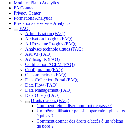
Modules Piano Analytics
PA Connect
Privacy Center
Formations Analytics
Prestations de service Analytics
FAQs
Administration (FAQ)
Activation Insights (FAQ)
Ad Revenue Insights (FAQ)
Analyses technologiques (FAQ)
API v3 (FAQ)
AV Insights (FAQ)
Certification ACPM (FAQ)
Configuration (FAQ)
Custom metrics (FAQ)
Data Collection Portal (FAQ)
Data Flow (FAQ)
Data Management (FAQ)
Data Query (FAQ)
Droits d'accès (FAQ)
Comment réinitialiser mon mot de passe ?
Un même utilisateur peut-il appartenir à plusieurs
équipes ?
Comment donner des droits d'accès à un tableau
de bord ?