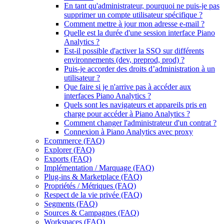
En tant qu'administrateur, pourquoi ne puis-je pas
supprimer un compte utilisateur spécifique ?
Comment mettre à jour mon adresse e-mail ?
Quelle est la durée d'une session interface Piano
Analytics ?
Est-il possible d'activer la SSO sur différents
environnements (dev, preprod, prod) ?
Puis-je accorder des droits d’administration à un
utilisateur ?
Que faire si je n'arrive pas à accéder aux
interfaces Piano Analytics ?
Quels sont les navigateurs et appareils pris en
charge pour accéder à Piano Analytics ?
Comment changer l'administrateur d'un contrat ?
Connexion à Piano Analytics avec proxy
Ecommerce (FAQ)
Explorer (FAQ)
Exports (FAQ)
Implémentation / Marquage (FAQ)
Plug-ins & Marketplace (FAQ)
Propriétés / Métriques (FAQ)
Respect de la vie privée (FAQ)
Segments (FAQ)
Sources & Campagnes (FAQ)
Workspaces (FAQ)