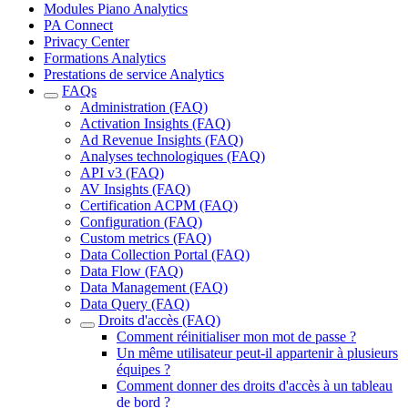
Modules Piano Analytics
PA Connect
Privacy Center
Formations Analytics
Prestations de service Analytics
FAQs
Administration (FAQ)
Activation Insights (FAQ)
Ad Revenue Insights (FAQ)
Analyses technologiques (FAQ)
API v3 (FAQ)
AV Insights (FAQ)
Certification ACPM (FAQ)
Configuration (FAQ)
Custom metrics (FAQ)
Data Collection Portal (FAQ)
Data Flow (FAQ)
Data Management (FAQ)
Data Query (FAQ)
Droits d'accès (FAQ)
Comment réinitialiser mon mot de passe ?
Un même utilisateur peut-il appartenir à plusieurs
équipes ?
Comment donner des droits d'accès à un tableau
de bord ?