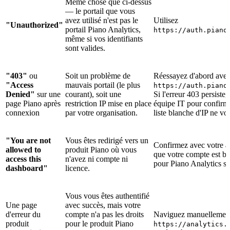
Même chose que ci-dessus
— le portail que vous
avez utilisé n'est pas le
Utilisez
"Unauthorized"
portail Piano Analytics,
https://auth.piano
même si vos identifiants
sont valides.
"403"
ou
Soit un problème de
Réessayez d'abord ave
"Access
mauvais portail (le plus
https://auth.piano
Denied"
sur une
courant), soit une
Si l'erreur 403 persiste,
page Piano après
restriction IP mise en place
équipe IT pour confirm
connexion
par votre organisation.
liste blanche d'IP ne vo
"You are not
Vous êtes redirigé vers un
Confirmez avec votre a
allowed to
produit Piano où vous
que votre compte est bi
access this
n'avez ni compte ni
pour Piano Analytics s
dashboard"
licence.
Vous vous êtes authentifié
Une page
avec succès, mais votre
d'erreur du
compte n'a pas les droits
Naviguez manuellement
produit
pour le produit Piano
https://analytics.