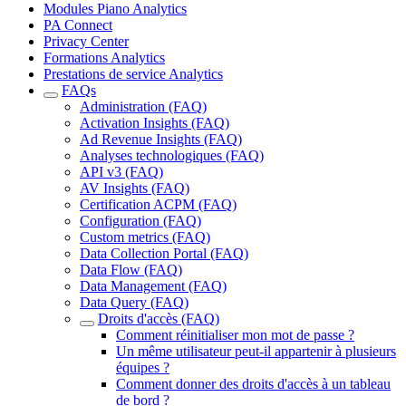
Modules Piano Analytics
PA Connect
Privacy Center
Formations Analytics
Prestations de service Analytics
FAQs
Administration (FAQ)
Activation Insights (FAQ)
Ad Revenue Insights (FAQ)
Analyses technologiques (FAQ)
API v3 (FAQ)
AV Insights (FAQ)
Certification ACPM (FAQ)
Configuration (FAQ)
Custom metrics (FAQ)
Data Collection Portal (FAQ)
Data Flow (FAQ)
Data Management (FAQ)
Data Query (FAQ)
Droits d'accès (FAQ)
Comment réinitialiser mon mot de passe ?
Un même utilisateur peut-il appartenir à plusieurs
équipes ?
Comment donner des droits d'accès à un tableau
de bord ?