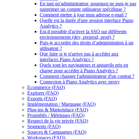
En tant qu'administrateur, pourquoi ne puis-je pas
supprimer un compte utilisateur spécifique ?
Comment mettre à jour mon adresse e-mail ?
Quelle est la durée d'une session interface Piano
Analytics ?
Est-il possible d'activer la SSO sur différents
environnements (dev, preprod, prod) ?
Puis-je accorder des droits d’administration à un
utilisateur ?
Que faire si je n'arrive pas à accéder aux
interfaces Piano Analytics ?
Quels sont les navigateurs et appareils pris en
charge pour accéder à Piano Analytics ?
Comment changer l'administrateur d'un contrat ?
Connexion à Piano Analytics avec proxy
Ecommerce (FAQ)
Explorer (FAQ)
Exports (FAQ)
Implémentation / Marquage (FAQ)
Plug-ins & Marketplace (FAQ)
Propriétés / Métriques (FAQ)
Respect de la vie privée (FAQ)
Segments (FAQ)
Sources & Campagnes (FAQ)
Workspaces (FAQ)