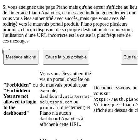
Si vous atteignez une page Piano mais qu'une erreur s'affiche au lieu
de l'interface Piano Analytics, ce message indique généralement que
vous vous êtes authentifié avec succès, mais que vous avez été
redirigé vers le mauvais portail produit. Piano propose plusieurs
produits, chacun disposant de sa propre destination de connexion ;
l'utilisation d'une URL incorrecte est la cause la plus fréquente de
ces messages.
Message affiché
Cause la plus probable
Que faire
Vous vous êtes authentifié
via un portail obsolète ou
"Forbidden"
ou
du mauvais produit (par
Déconnectez-vous, puis
"Forbidden:
exemple,
vous sur
You are not
dashboard.atinternet-
https://auth.piano
allowed to login
ou
solutions.com
Vérifiez que « Piano An
to the
directement) et
piano.io
affiché au-dessus du c
dashboard"
Piano n'a aucun
dashboard Analytics à
afficher à cette URL.