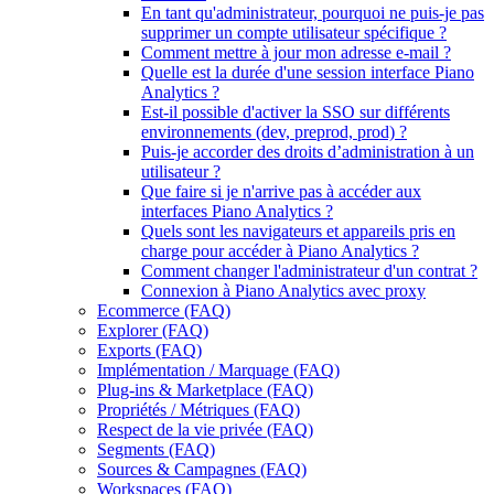
En tant qu'administrateur, pourquoi ne puis-je pas
supprimer un compte utilisateur spécifique ?
Comment mettre à jour mon adresse e-mail ?
Quelle est la durée d'une session interface Piano
Analytics ?
Est-il possible d'activer la SSO sur différents
environnements (dev, preprod, prod) ?
Puis-je accorder des droits d’administration à un
utilisateur ?
Que faire si je n'arrive pas à accéder aux
interfaces Piano Analytics ?
Quels sont les navigateurs et appareils pris en
charge pour accéder à Piano Analytics ?
Comment changer l'administrateur d'un contrat ?
Connexion à Piano Analytics avec proxy
Ecommerce (FAQ)
Explorer (FAQ)
Exports (FAQ)
Implémentation / Marquage (FAQ)
Plug-ins & Marketplace (FAQ)
Propriétés / Métriques (FAQ)
Respect de la vie privée (FAQ)
Segments (FAQ)
Sources & Campagnes (FAQ)
Workspaces (FAQ)