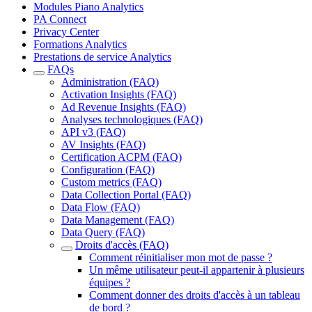
Modules Piano Analytics
PA Connect
Privacy Center
Formations Analytics
Prestations de service Analytics
FAQs
Administration (FAQ)
Activation Insights (FAQ)
Ad Revenue Insights (FAQ)
Analyses technologiques (FAQ)
API v3 (FAQ)
AV Insights (FAQ)
Certification ACPM (FAQ)
Configuration (FAQ)
Custom metrics (FAQ)
Data Collection Portal (FAQ)
Data Flow (FAQ)
Data Management (FAQ)
Data Query (FAQ)
Droits d'accès (FAQ)
Comment réinitialiser mon mot de passe ?
Un même utilisateur peut-il appartenir à plusieurs
équipes ?
Comment donner des droits d'accès à un tableau
de bord ?