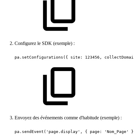
Configurez le SDK (exemple) :
pa.setConfigurations({
site:
123456,
collectDomain
Envoyez des événements comme d'habitude (exemple) :
pa.sendEvent('page.display',
{
page:
'Nom_Page'
})