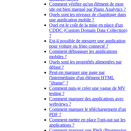
Comment vérifier qu'un élément de mon
site est bien marqué par Piano Analytics ?
Quels sont les niveaux de chapitrage dans
une application mobile ?
Quel est le coût de la mise en place d'un
CDDC (Custom Domain Data Collection)
?
Est-il possible de mesurer une application
pour voiture ou frigo connecté ?
Comment débugguer les applications
mobiles ?
Quels sont les propriétés alimentées par
défaut ?
Peut-on marquer une page par
l'intermédiaire d'un élément HTML
"iframe" ?
Comment puis-je créer une vague de MV
testing ?
Comment marquer des applications avec
webviews ?
Comment marquer le téléchargement d'un
PDF ?
Comment mettre en place l'opt-out sur les
applications ?
Comment marquer une PWA (Progressive