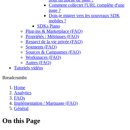
Comment collecter l'URL complète d'une
page ?
Dois-je migrer vers les nouveaux SDK
mobiles ?
SDKs Piano
Plug-ins & Marketplace (FAQ)
Propriétés / Métriques (FAQ)
Respect de la vie privée (FAQ)
Segments (FAQ)
Sources & Campagnes (FAQ)
Workspaces (FAQ)
Autres (FAQ)
Tutoriels vidéos
Breadcrumbs
Home
Analytics
FAQs
Implémentation / Marquage (FAQ)
Général
On this Page