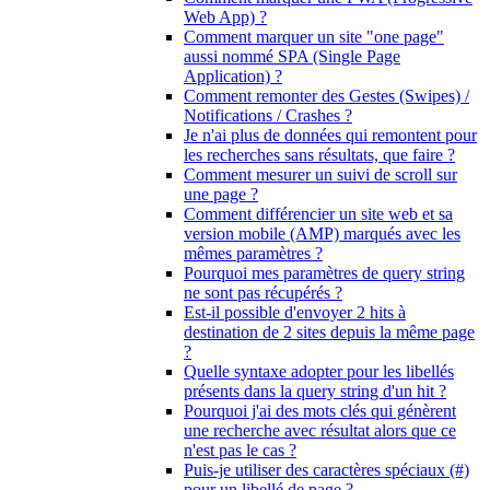
Web App) ?
Comment marquer un site "one page"
aussi nommé SPA (Single Page
Application) ?
Comment remonter des Gestes (Swipes) /
Notifications / Crashes ?
Je n'ai plus de données qui remontent pour
les recherches sans résultats, que faire ?
Comment mesurer un suivi de scroll sur
une page ?
Comment différencier un site web et sa
version mobile (AMP) marqués avec les
mêmes paramètres ?
Pourquoi mes paramètres de query string
ne sont pas récupérés ?
Est-il possible d'envoyer 2 hits à
destination de 2 sites depuis la même page
?
Quelle syntaxe adopter pour les libellés
présents dans la query string d'un hit ?
Pourquoi j'ai des mots clés qui génèrent
une recherche avec résultat alors que ce
n'est pas le cas ?
Puis-je utiliser des caractères spéciaux (#)
pour un libellé de page ?