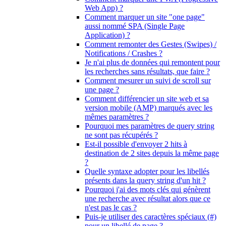
Web App) ?
Comment marquer un site "one page"
aussi nommé SPA (Single Page
Application) ?
Comment remonter des Gestes (Swipes) /
Notifications / Crashes ?
Je n'ai plus de données qui remontent pour
les recherches sans résultats, que faire ?
Comment mesurer un suivi de scroll sur
une page ?
Comment différencier un site web et sa
version mobile (AMP) marqués avec les
mêmes paramètres ?
Pourquoi mes paramètres de query string
ne sont pas récupérés ?
Est-il possible d'envoyer 2 hits à
destination de 2 sites depuis la même page
?
Quelle syntaxe adopter pour les libellés
présents dans la query string d'un hit ?
Pourquoi j'ai des mots clés qui génèrent
une recherche avec résultat alors que ce
n'est pas le cas ?
Puis-je utiliser des caractères spéciaux (#)
pour un libellé de page ?