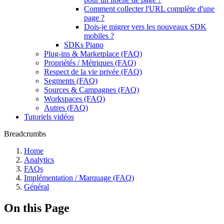
Comment collecter l'URL complète d'une
page ?
Dois-je migrer vers les nouveaux SDK
mobiles ?
SDKs Piano
Plug-ins & Marketplace (FAQ)
Propriétés / Métriques (FAQ)
Respect de la vie privée (FAQ)
Segments (FAQ)
Sources & Campagnes (FAQ)
Workspaces (FAQ)
Autres (FAQ)
Tutoriels vidéos
Breadcrumbs
Home
Analytics
FAQs
Implémentation / Marquage (FAQ)
Général
On this Page