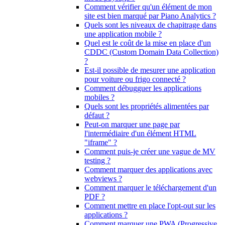
Comment vérifier qu'un élément de mon
site est bien marqué par Piano Analytics ?
Quels sont les niveaux de chapitrage dans
une application mobile ?
Quel est le coût de la mise en place d'un
CDDC (Custom Domain Data Collection)
?
Est-il possible de mesurer une application
pour voiture ou frigo connecté ?
Comment débugguer les applications
mobiles ?
Quels sont les propriétés alimentées par
défaut ?
Peut-on marquer une page par
l'intermédiaire d'un élément HTML
"iframe" ?
Comment puis-je créer une vague de MV
testing ?
Comment marquer des applications avec
webviews ?
Comment marquer le téléchargement d'un
PDF ?
Comment mettre en place l'opt-out sur les
applications ?
Comment marquer une PWA (Progressive