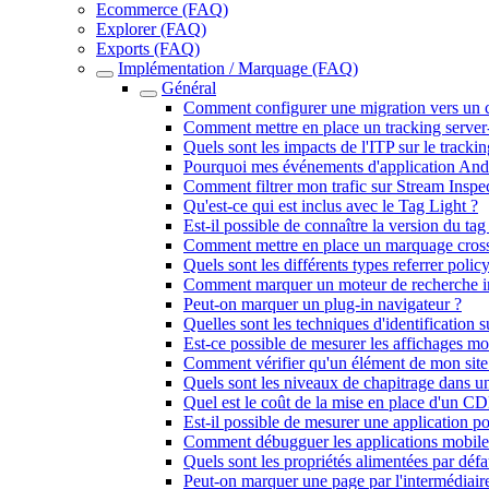
Ecommerce (FAQ)
Explorer (FAQ)
Exports (FAQ)
Implémentation / Marquage (FAQ)
Général
Comment configurer une migration vers un c
Comment mettre en place un tracking server-
Quels sont les impacts de l'ITP sur le trackin
Pourquoi mes événements d'application Androi
Comment filtrer mon trafic sur Stream Inspe
Qu'est-ce qui est inclus avec le Tag Light ?
Est-il possible de connaître la version du tag 
Comment mettre en place un marquage cros
Quels sont les différents types referrer polic
Comment marquer un moteur de recherche i
Peut-on marquer un plug-in navigateur ?
Quelles sont les techniques d'identification 
Est-ce possible de mesurer les affichages m
Comment vérifier qu'un élément de mon site 
Quels sont les niveaux de chapitrage dans u
Quel est le coût de la mise en place d'un
Est-il possible de mesurer une application p
Comment débugguer les applications mobile
Quels sont les propriétés alimentées par défa
Peut-on marquer une page par l'intermédiai