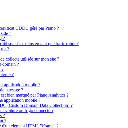
ertificat CDDC géré par Piano ?
side ?
g ?
d sont-ils exclus en tant que trafic robot ?
ctor ?
de collecte utilisée sur mon site ?
s-domain ?
y ?
nterne ?
sur application mobile ?
ode paysage ?
est bien marqué par Piano Analytics ?
ne application mobile ?
 CDDC (Custom Domain Data Collection) ?
our voiture ou frigo connecté ?
s ?
ut ?
re d'un élément HTML "iframe" ?