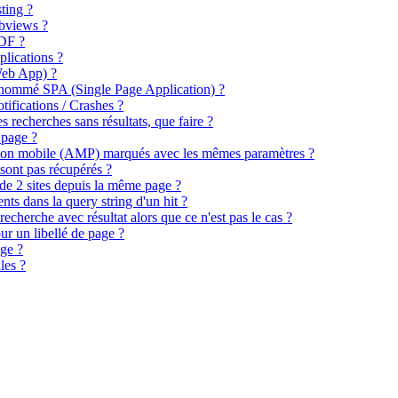
ting ?
bviews ?
DF ?
plications ?
eb App) ?
 nommé SPA (Single Page Application) ?
ifications / Crashes ?
s recherches sans résultats, que faire ?
 page ?
rsion mobile (AMP) marqués avec les mêmes paramètres ?
sont pas récupérés ?
n de 2 sites depuis la même page ?
nts dans la query string d'un hit ?
recherche avec résultat alors que ce n'est pas le cas ?
our un libellé de page ?
ge ?
les ?