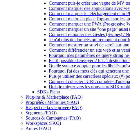
Comment puis-je créer une vague de MV tes
Comment marquer des applications avec we
Comment marquer le téléchargement d'un P
Comment mettre en place l'opt-out sur les ap
Comment marquer une PWA (Progressive W
Comment marquer un site "one page" aussi
Comment remonter des Gestes (Swipes) / Not
Je n'ai plus de données qui remontent pour le
Comment mesurer un suivi de scroll sur une
Comment différencier un site web et sa ve
Pourquoi mes paramètres de query string ne 
Est-il possible d'envoyer 2 hits à destinatio
Quelle syntaxe adopter pour les libellés prése
Pourquoi j'ai des mots clés qui génèrent une 
Puis-je utiliser des caractères spéciaux (#) p
Comment collecter l'URL complète d'une pa
Dois-je migrer vers les nouveaux SDK mobi
SDKs Piano
Plug-ins & Marketplace (FAQ)
Propriétés / Métriques (FAQ)
Respect de la vie privée (FAQ)
Segments (FAQ)
Sources & Campagnes (FAQ)
Workspaces (FAQ)
Autres (FAQ)