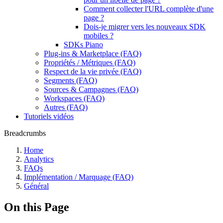
Comment collecter l'URL complète d'une
page ?
Dois-je migrer vers les nouveaux SDK
mobiles ?
SDKs Piano
Plug-ins & Marketplace (FAQ)
Propriétés / Métriques (FAQ)
Respect de la vie privée (FAQ)
Segments (FAQ)
Sources & Campagnes (FAQ)
Workspaces (FAQ)
Autres (FAQ)
Tutoriels vidéos
Breadcrumbs
Home
Analytics
FAQs
Implémentation / Marquage (FAQ)
Général
On this Page