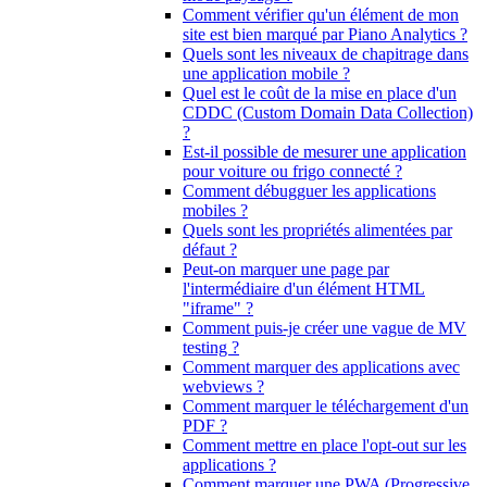
Comment vérifier qu'un élément de mon
site est bien marqué par Piano Analytics ?
Quels sont les niveaux de chapitrage dans
une application mobile ?
Quel est le coût de la mise en place d'un
CDDC (Custom Domain Data Collection)
?
Est-il possible de mesurer une application
pour voiture ou frigo connecté ?
Comment débugguer les applications
mobiles ?
Quels sont les propriétés alimentées par
défaut ?
Peut-on marquer une page par
l'intermédiaire d'un élément HTML
"iframe" ?
Comment puis-je créer une vague de MV
testing ?
Comment marquer des applications avec
webviews ?
Comment marquer le téléchargement d'un
PDF ?
Comment mettre en place l'opt-out sur les
applications ?
Comment marquer une PWA (Progressive