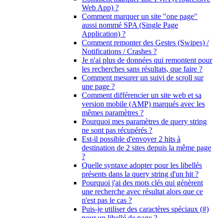
Web App) ?
Comment marquer un site "one page"
aussi nommé SPA (Single Page
Application) ?
Comment remonter des Gestes (Swipes) /
Notifications / Crashes ?
Je n'ai plus de données qui remontent pour
les recherches sans résultats, que faire ?
Comment mesurer un suivi de scroll sur
une page ?
Comment différencier un site web et sa
version mobile (AMP) marqués avec les
mêmes paramètres ?
Pourquoi mes paramètres de query string
ne sont pas récupérés ?
Est-il possible d'envoyer 2 hits à
destination de 2 sites depuis la même page
?
Quelle syntaxe adopter pour les libellés
présents dans la query string d'un hit ?
Pourquoi j'ai des mots clés qui génèrent
une recherche avec résultat alors que ce
n'est pas le cas ?
Puis-je utiliser des caractères spéciaux (#)
pour un libellé de page ?