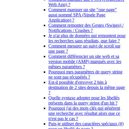
Web App) ?
Comment marquer un site "one page"
aussi nommé SPA (Single Page
Application) ?
Comment remonter des Gestes (Swipes) /
Notifications / Crashes ?
Je n'ai plus de données qui remontent pour
les recherches sans résultats, que faire ?
Comment mesurer un suivi de scroll sur
une page ?
Comment différencier un site web et sa
version mobile (AMP) marqués avec les
mêmes paramètres ?
Pourquoi mes paramètres de query string
ne sont pas récupérés ?
Est-il possible d'envoyer 2 hits à
destination de 2 sites depuis la même page
?
Quelle syntaxe adopter pour les libellés
présents dans la query string d'un hit ?
Pourquoi j'ai des mots clés qui génèrent
une recherche avec résultat alors que ce
n'est pas le cas ?
Puis-je utiliser des caractères spéciaux (#)
pour un libellé de page ?