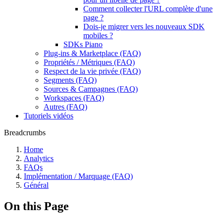
Comment collecter l'URL complète d'une
page ?
Dois-je migrer vers les nouveaux SDK
mobiles ?
SDKs Piano
Plug-ins & Marketplace (FAQ)
Propriétés / Métriques (FAQ)
Respect de la vie privée (FAQ)
Segments (FAQ)
Sources & Campagnes (FAQ)
Workspaces (FAQ)
Autres (FAQ)
Tutoriels vidéos
Breadcrumbs
Home
Analytics
FAQs
Implémentation / Marquage (FAQ)
Général
On this Page