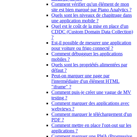
Comment vérifier qu'un élément de mon
site est bien marqué par Piano Analytics ?
Quels sont les niveaux de chapitrage dans
une application mobile ?
Quel est le coût de la mise en place d'un
CDDC (Custom Domain Data Collection)
?
Est-il possible de mesurer une application
pour voiture ou frigo connecté ?
Comment débugguer les applications
mobiles ?
Quels sont les propriétés alimentées par
défaut ?
Peut-on marquer une page par
l'intermédiaire d'un élément HTML
"iframe" ?
Comment puis-je créer une vague de MV
testing ?
Comment marquer des applications avec
webviews ?
Comment marquer le téléchargement d'un
PDF ?
Comment mettre en place l'opt-out sur les
applications ?
Comment marquer une PWA (Progressive