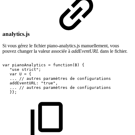
analytics.js
Si vous gérez le fichier piano-analytics.js manuellement, vous
pouvez changer la valeur associée à
addEventURL
dans le fichier.
var
pianoAnalytics
=
function(B)
{
"use
strict";
var
U
=
{
...
//
autres
paramètres
de
configurations
addEventURL:
"true",
...
//
autres
paramètres
de
configurations
}};