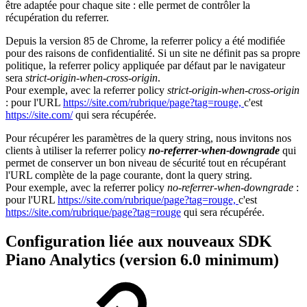
être adaptée pour chaque site : elle permet de contrôler la
récupération du referrer.
Depuis la version 85 de Chrome, la referrer policy a été modifiée
pour des raisons de confidentialité. Si un site ne définit pas sa propre
politique, la referrer policy appliquée par défaut par le navigateur
sera
strict-origin-when-cross-origin
.
Pour exemple, avec la referrer policy
strict-origin-when-cross-origin
: pour l'URL
https://site.com/rubrique/page?tag=rouge,
c'est
https://site.com/
qui sera récupérée.
Pour récupérer les paramètres de la query string, nous invitons nos
clients à utiliser la referrer policy
no-referrer-when-downgrade
qui
permet de conserver un bon niveau de sécurité tout en récupérant
l'URL complète de la page courante, dont la query string.
Pour exemple, avec la referrer policy
no-referrer-when-downgrade
:
pour l'URL
https://site.com/rubrique/page?tag=rouge,
c'est
https://site.com/rubrique/page?tag=rouge
qui sera récupérée.
Configuration liée aux nouveaux SDK
Piano Analytics (version 6.0 minimum)