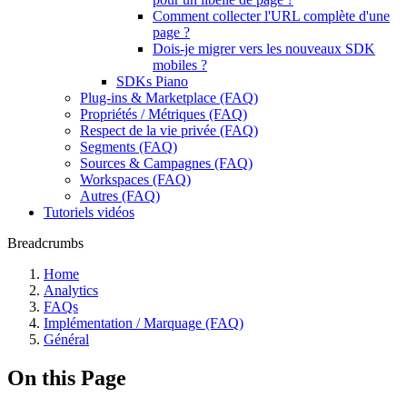
Comment collecter l'URL complète d'une
page ?
Dois-je migrer vers les nouveaux SDK
mobiles ?
SDKs Piano
Plug-ins & Marketplace (FAQ)
Propriétés / Métriques (FAQ)
Respect de la vie privée (FAQ)
Segments (FAQ)
Sources & Campagnes (FAQ)
Workspaces (FAQ)
Autres (FAQ)
Tutoriels vidéos
Breadcrumbs
Home
Analytics
FAQs
Implémentation / Marquage (FAQ)
Général
On this Page