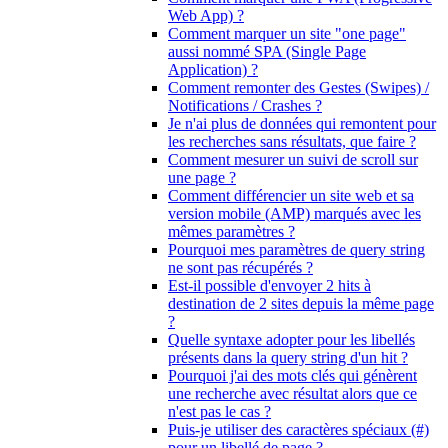
Web App) ?
Comment marquer un site "one page"
aussi nommé SPA (Single Page
Application) ?
Comment remonter des Gestes (Swipes) /
Notifications / Crashes ?
Je n'ai plus de données qui remontent pour
les recherches sans résultats, que faire ?
Comment mesurer un suivi de scroll sur
une page ?
Comment différencier un site web et sa
version mobile (AMP) marqués avec les
mêmes paramètres ?
Pourquoi mes paramètres de query string
ne sont pas récupérés ?
Est-il possible d'envoyer 2 hits à
destination de 2 sites depuis la même page
?
Quelle syntaxe adopter pour les libellés
présents dans la query string d'un hit ?
Pourquoi j'ai des mots clés qui génèrent
une recherche avec résultat alors que ce
n'est pas le cas ?
Puis-je utiliser des caractères spéciaux (#)
pour un libellé de page ?