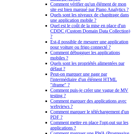
Comment vérifier qu'un élément de mon
site est bien marqué par Piano Analytics ?
Quels sont les niveaux de chapitrage dans
une application mobile ?
Quel est le coût de la mise en place d'un
CDDC (Custom Domain Data Collection)
?
Est-il possible de mesurer une application
pour voiture ou frigo connecté ?
Comment débugguer les applications
mobiles ?
Quels sont les propriétés alimentées par
défaut ?
Peut-on marquer une page par
l'intermédiaire d'un élément HTML
"iframe" ?
Comment puis-je créer une vague de MV
testing ?
Comment marquer des applications avec
webviews ?
Comment marquer le téléchargement d'un
PDF ?
Comment mettre en place l'opt-out sur les
applications ?
Comment marquer une PWA (Progressive